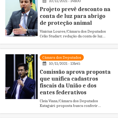
10/11/2021 - 14h00
Projeto prevê desconto na
conta de luz para abrigo
de proteção animal
Vinicius Loures/Câmara dos Deputados
Célio Studart: redução da conta de luz
ajudará entidades que salvam animais O
Projeto de Lei 2453/21 inclui ...
Câmara dos Deputados
10/11/2021 - 13h45
Comissão aprova proposta
que unifica cadastros
fiscais da União e dos
entes federativos
Cleia Viana/Câmara dos Deputados
Kataguiri: proposta busca conferir
racionalidade ao atual quadro de desordem
tributária A Comissão de Finanças e...