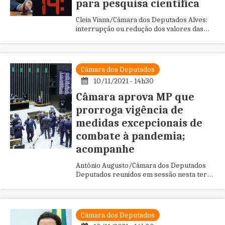
para pesquisa científica
Cleia Viana/Câmara dos Deputados Alves:
interrupção ou redução dos valores das
bolsas gera ineficiência A Comissão de
Ciência e Tecnologia, Comun...
Câmara dos Deputados
10/11/2021 - 14h30
Câmara aprova MP que
prorroga vigência de
medidas excepcionais de
combate à pandemia;
acompanhe
Antônio Augusto/Câmara dos Deputados
Deputados reunidos em sessão nesta terça
O Plenário da Câmara aprovou há pouco a
Medida Provisória 1059/21, ...
Câmara dos Deputados