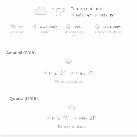
15°
Tempo nublado
Mín.
14°
Máx.
17°
15°
4.47 km/h
95%
13% (0mm)
Sensação
Vento
Umidade do
Chance de chuva
ar
Amanhã (11/08)
13°
17°
Mín.
Máx.
Chuvas esparsas
Quarta (12/08)
14°
21°
Mín.
Máx.
Tempo nublado