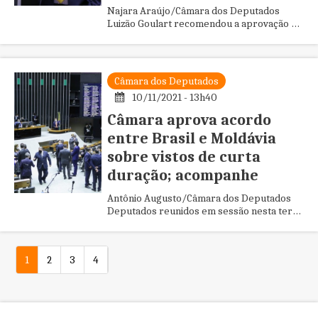
Najara Araújo/Câmara dos Deputados
Luizão Goulart recomendou a aprovação da
proposta com mudanças no texto original A
Comissão de Agricultura, Pe...
Câmara dos Deputados
10/11/2021 - 13h40
Câmara aprova acordo
entre Brasil e Moldávia
sobre vistos de curta
duração; acompanhe
Antônio Augusto/Câmara dos Deputados
Deputados reunidos em sessão nesta terça
O Plenário da Câmara dos Deputados
aprovou o Projeto de Decreto Leg...
1
2
3
4