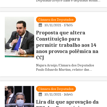
Deputada Greyce Elias e deputado Roman,
relatora e presidente do grupo A deputada
Greyce Elias (Avante-MG), rela...
Câmara dos Deputados
10/11/2021 - 17h05
Proposta que altera
Constituição para
permitir trabalho aos 14
anos provoca polêmica na
CCJ
Najara Araújo/Câmara dos Deputados
Paulo Eduardo Martins, relator das
propostas que tramitam na CCJ Partidos de
oposição obstruíram as votações n...
Câmara dos Deputados
10/11/2021 - 16h45
Lira diz que aprovação da