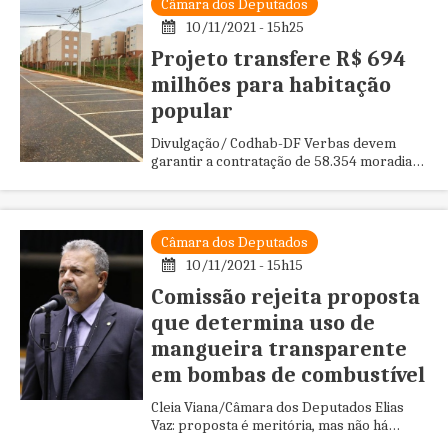
Câmara dos Deputados
10/11/2021 - 15h25
Projeto transfere R$ 694
milhões para habitação
popular
Divulgação/ Codhab-DF Verbas devem
garantir a contratação de 58.354 moradias
O Projeto de Lei do Congresso Nacional
(PLN) 34/21, do Poder Executi...
Câmara dos Deputados
10/11/2021 - 15h15
Comissão rejeita proposta
que determina uso de
mangueira transparente
em bombas de combustível
Cleia Viana/Câmara dos Deputados Elias
Vaz: proposta é meritória, mas não há
viabilidade técnica A Comissão de Minas e