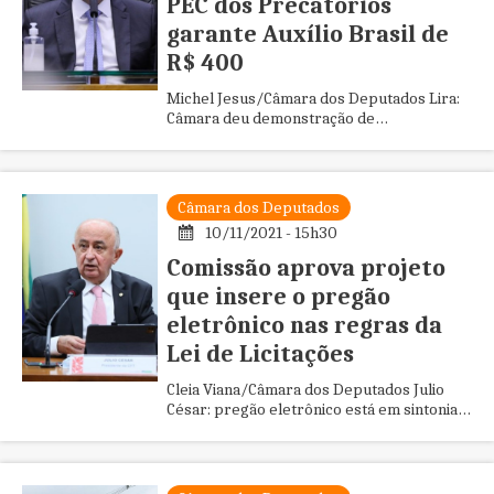
PEC dos Precatórios
garante Auxílio Brasil de
R$ 400
Michel Jesus/Câmara dos Deputados Lira:
Câmara deu demonstração de
responsabilidade fiscal e social O
presidente da Câmara dos Deputados,
Arthur ...
Câmara dos Deputados
10/11/2021 - 15h30
Comissão aprova projeto
que insere o pregão
eletrônico nas regras da
Lei de Licitações
Cleia Viana/Câmara dos Deputados Julio
César: pregão eletrônico está em sintonia
com a dinâmica negócios A Comissão de
Finanças e Tributação da C...