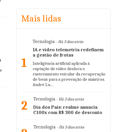
o
Mais lidas
Tecnologia
- Há 3 dias atrás
IA e vídeo telemetria redefinem
a gestão de frotas
o
1
Inteligência artificial aplicada à
captação de vídeo desloca o
ue
rastreamento veicular da recuperação
de bens para a prevenção de sinistros.
André Lu...
Tecnologia
- Há 3 dias atrás
2
Dia dos Pais: realme anuncia
C100x com R$ 300 de desconto
Tecnologia
- Há 3 dias atrás