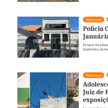
Segurança
Polícia
Januári
Projeto foi plan
doméstica, incl
Segurança
Adolesc
Juiz de
exposiç