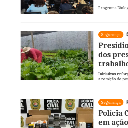
Programa Dialog
Segurança
Presídi
dos pre
trabalh
Iniciativas refo
a remição de pe
Segurança
Polícia 
em ação