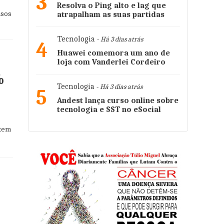
3
Resolva o Ping alto e lag que
asos
atrapalham as suas partidas
Tecnologia
- Há 3 dias atrás
4
Huawei comemora um ano de
loja com Vanderlei Cordeiro
%
Tecnologia
- Há 3 dias atrás
5
Andest lança curso online sobre
tecnologia e SST no eSocial
ntem