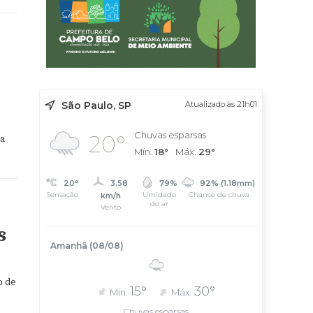
São Paulo, SP
Atualizado às 21h01
Chuvas esparsas
20°
 a
Mín.
18°
Máx.
29°
20°
3.58
79%
92% (1.18mm)
Sensação
Umidade
Chance de chuva
km/h
do ar
Vento
s
Amanhã (08/08)
o de
15°
30°
Mín.
Máx.
Chuvas esparsas