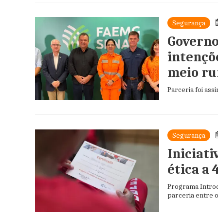
Segurança
Governo
intençõ
meio ru
Parceria foi as
Segurança
Iniciat
ética a 
Programa Introd
parceria entre 