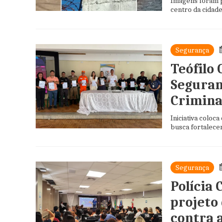
Imagens foram p
centro da cidad
Segurança
Teófilo 
Seguran
Crimina
Iniciativa coloc
busca fortalecer
Segurança
Polícia 
projeto
contra 