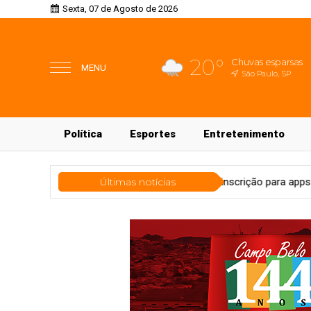
Sexta, 07 de Agosto de 2026
20°
Chuvas esparsas
MENU
São Paulo, SP
Política
Esportes
Entretenimento
io 55content abre pré-inscrição para apps regionais
Últimas notícias
Tecnolog