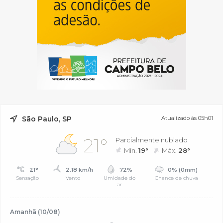
São Paulo, SP
Atualizado às 05h01
21°
Parcialmente nublado
Mín.
19°
Máx.
28°
21°
2.18 km/h
72%
0% (0mm)
Sensação
Vento
Umidade do
Chance de chuva
ar
Amanhã (10/08)