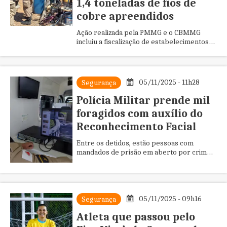
1,4 toneladas de fios de
cobre apreendidos
Ação realizada pela PMMG e o CBMMG
incluiu a fiscalização de estabelecimentos
suspeitos, abordagens a pessoas e
veículos, e a checagem de depósitos...
05/11/2025 - 11h28
Segurança
Polícia Militar prende mil
foragidos com auxílio do
Reconhecimento Facial
Entre os detidos, estão pessoas com
mandados de prisão em aberto por crimes
graves como tráfico de drogas, homicídio,
roubo, estupro e violência do...
05/11/2025 - 09h16
Segurança
Atleta que passou pelo