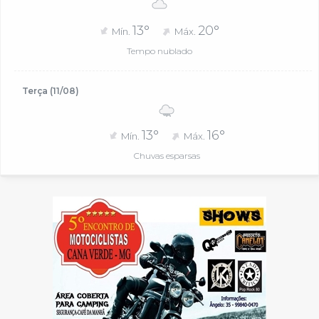
13°
20°
Mín.
Máx.
Tempo nublado
Terça (11/08)
13°
16°
Mín.
Máx.
Chuvas esparsas