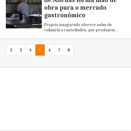
de Alfenas forma mão de
obra para o mercado
gastronômico
Projeto inaugurado oferece aulas de
culinária a custodiados, que produzem
cerca de 1.700 marmitas por dia
2
3
4
5
6
7
8