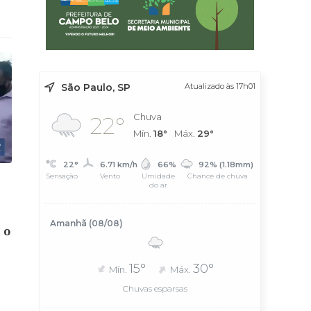
São Paulo, SP
Atualizado às 17h01
Chuva
22°
Mín.
18°
Máx.
29°
22°
6.71 km/h
66%
92% (1.18mm)
Sensação
Vento
Umidade
Chance de chuva
do ar
Amanhã (08/08)
 o
15°
30°
Mín.
Máx.
Chuvas esparsas