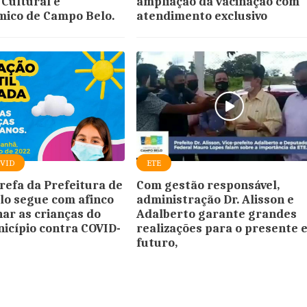
 Cultural e
ampliação da vacinação com
ico de Campo Belo.
atendimento exclusivo
OVID
ETE
arefa da Prefeitura de
Com gestão responsável,
o segue com afinco
administração Dr. Alisson e
nar as crianças do
Adalberto garante grandes
icípio contra COVID-
realizações para o presente e
futuro,