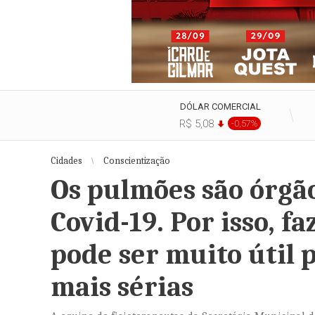
DÓLAR COMERCIAL
R$ 5,08
-0,57%
Cidades
Conscientização
Os pulmões são órgão
Covid-19. Por isso, f
pode ser muito útil 
mais sérias