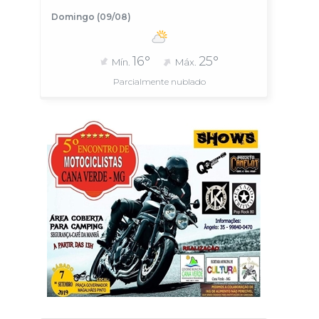
Domingo (09/08)
16°
25°
Mín.
Máx.
Parcialmente nublado