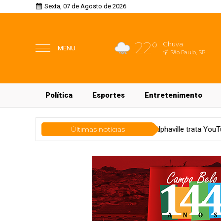
Sexta, 07 de Agosto de 2026
22°
Chuva
MENU
São Paulo, SP
Política
Esportes
Entretenimento
ecnologia
Evento em Alphaville trata YouTube como ativo de neg
Últimas notícias