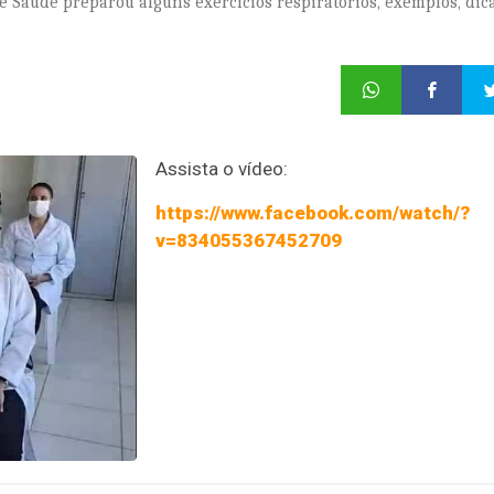
e Saúde preparou alguns exercícios respiratórios, exemplos, dic
Assista o vídeo:
https://www.facebook.com/watch/?
v=834055367452709