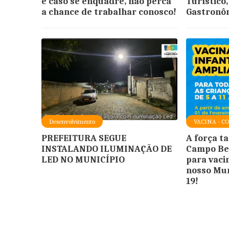
e caso se enquadre, não perca
Turístico,
a chance de trabalhar conosco!
Gastronôm
Desenvolvimento
VACINA - C
PREFEITURA SEGUE
A força t
INSTALANDO ILUMINAÇÃO DE
Campo Bel
LED NO MUNICÍPIO
para vaci
nosso Mun
19!