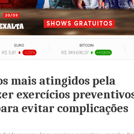
EURO
BITCOIN
R$ 5,87
R$ 349.690,37
-0,29%
++0,80%
s mais atingidos pela
azer exercícios preventivos
para evitar complicações