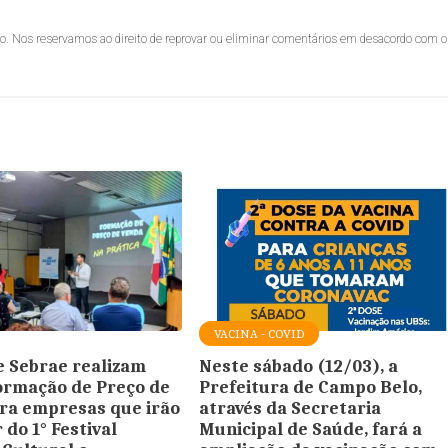
lo. Nos reservamos ao direito de reprovar ou eliminar comentários em desacordo com o
VACINA - COVID
 Sebrae realizam
Neste sábado (12/03), a
Formação de Preço de
Prefeitura de Campo Belo,
ra empresas que irão
através da Secretaria
 do 1° Festival
Municipal de Saúde, fará a