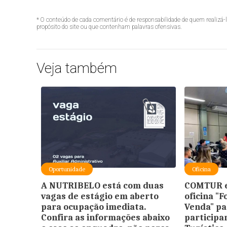
* O conteúdo de cada comentário é de responsabilidade de quem realizá-
propósito do site ou que contenham palavras ofensivas.
Veja também
Oportunidade
Oficina
A NUTRIBELO está com duas
COMTUR e
vagas de estágio em aberto
oficina "
para ocupação imediata.
Venda" pa
Confira as informações abaixo
participar