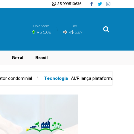
35 999513636
Dólar com.
Euro
R$ 5,08
R$ 5,87
Geral
Brasil
Tecnologia
AI/R lança plataforma unificada para governança de IA