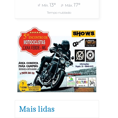
13°
17°
Mín.
Máx.
Tempo nublado
Mais lidas