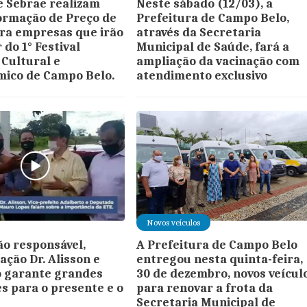
 Sebrae realizam
Neste sábado (12/03), a
Formação de Preço de
Prefeitura de Campo Belo,
ra empresas que irão
através da Secretaria
 do 1° Festival
Municipal de Saúde, fará a
 Cultural e
ampliação da vacinação com
ico de Campo Belo.
atendimento exclusivo
Novos veículos
o responsável,
A Prefeitura de Campo Belo
ação Dr. Alisson e
entregou nesta quinta-feira,
o garante grandes
30 de dezembro, novos veícul
es para o presente e o
para renovar a frota da
Secretaria Municipal de