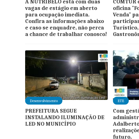
A NUTRIBELO está com duas
COMTUR e
vagas de estágio em aberto
oficina "
para ocupação imediata.
Venda" pa
Confira as informações abaixo
participar
e caso se enquadre, não perca
Turístico,
a chance de trabalhar conosco!
Gastronôm
Desenvolvimento
ETE
PREFEITURA SEGUE
Com gestã
INSTALANDO ILUMINAÇÃO DE
administr
LED NO MUNICÍPIO
Adalbert
realizaçõ
futuro,