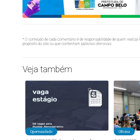
* O conteúdo de cada comentário é de responsabilidade de quem realizá-
propósito do site ou que contenham palavras ofensivas.
Veja também
Oportunidade
Oficina