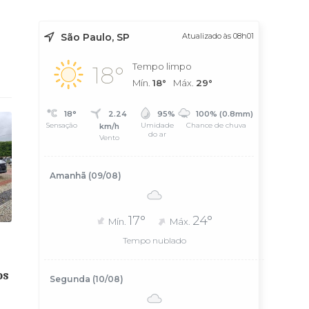
São Paulo, SP
Atualizado às 08h01
Tempo limpo
18°
Mín.
18°
Máx.
29°
18°
2.24
95%
100% (0.8mm)
Sensação
Umidade
Chance de chuva
km/h
do ar
Vento
Amanhã (09/08)
17°
24°
Mín.
Máx.
Tempo nublado
os
Segunda (10/08)