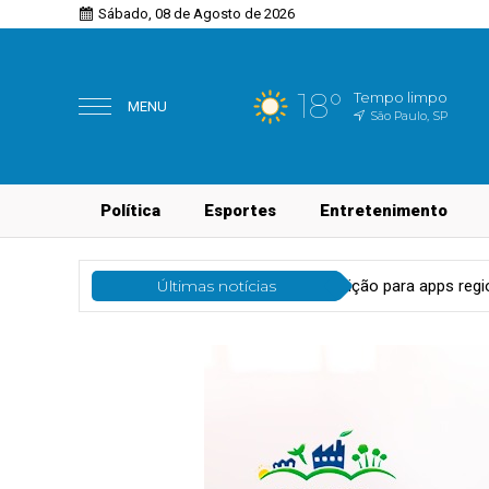
Sábado, 08 de Agosto de 2026
18°
Tempo limpo
MENU
São Paulo, SP
Política
Esportes
Entretenimento
 55content abre pré-inscrição para apps regionais
Últimas notícias
Tecnologi