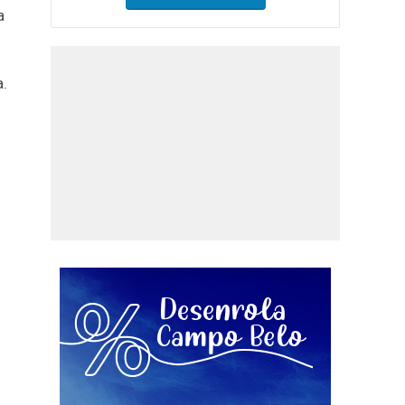
a
a.
s