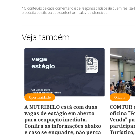
* O conteúdo de cada comentário é de responsabilidade de quem realizá-
propósito do site ou que contenham palavras ofensivas.
Veja também
Oportunidade
Oficina
A NUTRIBELO está com duas
COMTUR e
vagas de estágio em aberto
oficina "
para ocupação imediata.
Venda" pa
Confira as informações abaixo
participar
e caso se enquadre, não perca
Turístico,