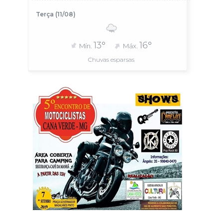
Terça (11/08)
13°
16°
Mín.
Máx.
Chuvas esparsas