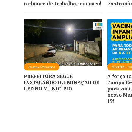
a chance de trabalhar conosco!
Gastronôm
Desenvolvimento
VACINA - C
PREFEITURA SEGUE
A força t
INSTALANDO ILUMINAÇÃO DE
Campo Bel
LED NO MUNICÍPIO
para vaci
nosso Mun
19!