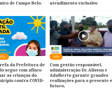
ico de Campo Belo.
atendimento exclusivo
OVID
ETE
arefa da Prefeitura de
Com gestão responsável,
o segue com afinco
administração Dr. Alisson e
nar as crianças do
Adalberto garante grandes
icípio contra COVID-
realizações para o presente e
futuro,