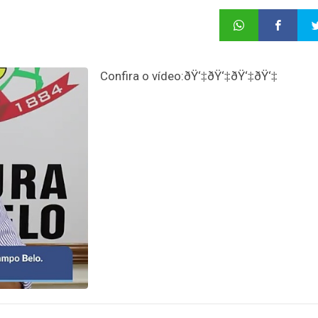
Confira o vídeo:ðŸ‘‡ðŸ‘‡ðŸ‘‡ðŸ‘‡