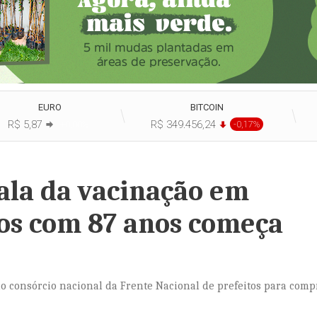
EURO
BITCOIN
R$ 5,87
R$ 349.456,24
+0,00%
-0,17%
fala da vacinação em
os com 87 anos começa
o consórcio nacional da Frente Nacional de prefeitos para comp