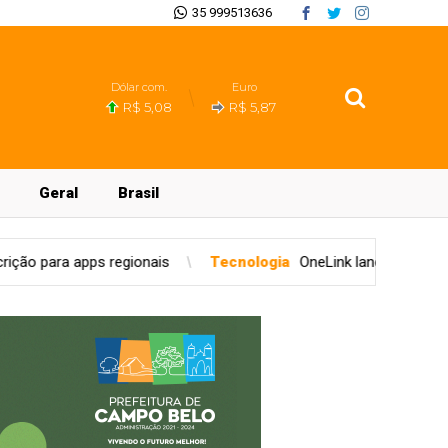
35 999513636
Dólar com.
Euro
R$ 5,08
R$ 5,87
Geral
Brasil
ais
Tecnologia
OneLink lança primeira rede social para o set