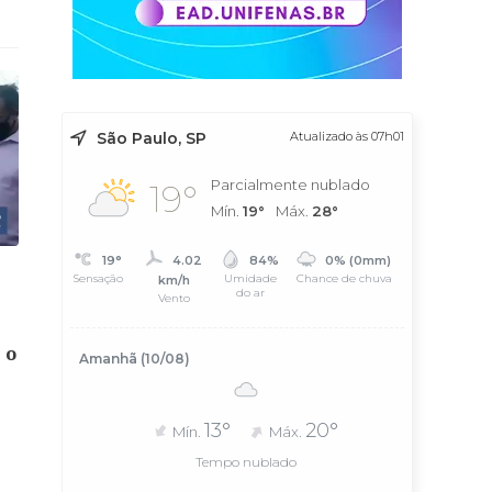
São Paulo, SP
Atualizado às 07h01
Parcialmente nublado
19°
Mín.
19°
Máx.
28°
19°
4.02
84%
0% (0mm)
Sensação
Umidade
Chance de chuva
km/h
do ar
Vento
 o
Amanhã (10/08)
13°
20°
Mín.
Máx.
Tempo nublado