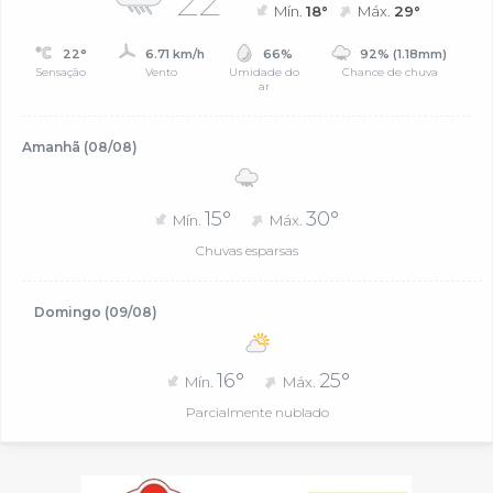
22°
Mín.
18°
Máx.
29°
22°
6.71 km/h
66%
92% (1.18mm)
Sensação
Vento
Umidade do
Chance de chuva
ar
Amanhã (08/08)
15°
30°
Mín.
Máx.
Chuvas esparsas
Domingo (09/08)
16°
25°
Mín.
Máx.
Parcialmente nublado