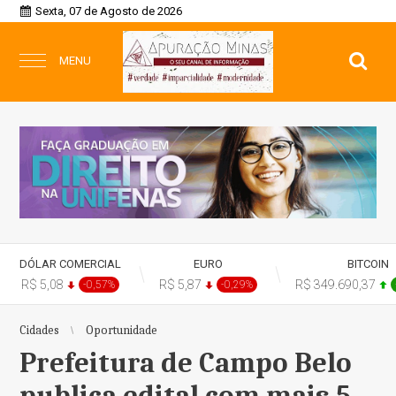
Sexta, 07 de Agosto de 2026
MENU
DÓLAR COMERCIAL
EURO
BITCOIN
R$ 5,08
R$ 5,87
R$ 349.690,37
-0,57%
-0,29%
Cidades
Oportunidade
Prefeitura de Campo Belo
publica edital com mais 5