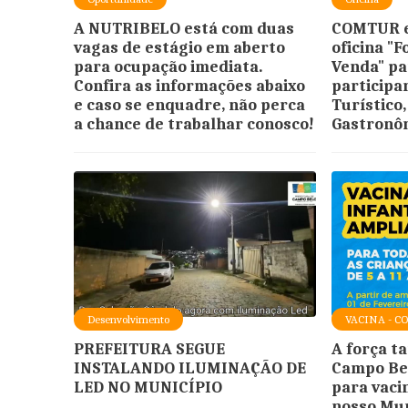
A NUTRIBELO está com duas
COMTUR e
vagas de estágio em aberto
oficina "
para ocupação imediata.
Venda" pa
Confira as informações abaixo
participar
e caso se enquadre, não perca
Turístico,
a chance de trabalhar conosco!
Gastronôm
Desenvolvimento
VACINA - C
PREFEITURA SEGUE
A força t
INSTALANDO ILUMINAÇÃO DE
Campo Bel
LED NO MUNICÍPIO
para vaci
nosso Mun