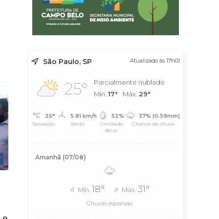
São Paulo, SP
Atualizado às 17h01
Parcialmente nublado
25°
Mín.
17°
Máx.
29°
25°
5.81 km/h
52%
37% (0.59mm)
Sensação
Vento
Umidade
Chance de chuva
do ar
Amanhã (07/08)
18°
31°
Mín.
Máx.
Chuvas esparsas
 o