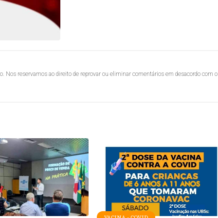
lo. Nos reservamos ao direito de reprovar ou eliminar comentários em desacordo com o
VACINA - COVID