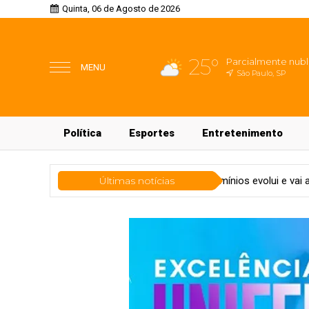
Quinta, 06 de Agosto de 2026
25°
Parcialmente nub
MENU
São Paulo, SP
Política
Esportes
Entretenimento
gia
Segurança de condomínios evolui e vai além das câmeras
Últimas notícias