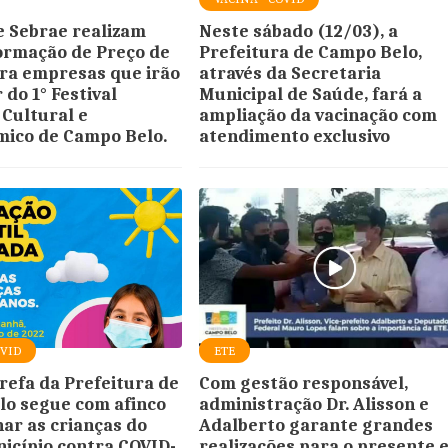
 Sebrae realizam
Neste sábado (12/03), a
Formação de Preço de
Prefeitura de Campo Belo,
ra empresas que irão
através da Secretaria
 do 1° Festival
Municipal de Saúde, fará a
 Cultural e
ampliação da vacinação com
ico de Campo Belo.
atendimento exclusivo
OVID
ETE
arefa da Prefeitura de
Com gestão responsável,
o segue com afinco
administração Dr. Alisson e
nar as crianças do
Adalberto garante grandes
icípio contra COVID-
realizações para o presente e