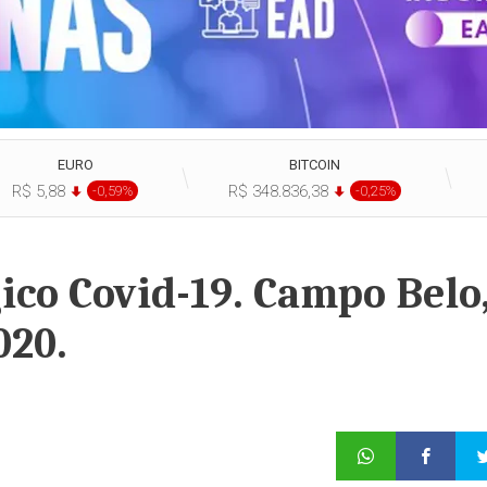
EURO
BITCOIN
R$ 5,88
R$ 348.836,38
-0,59%
-0,25%
ico Covid-19. Campo Belo
020.