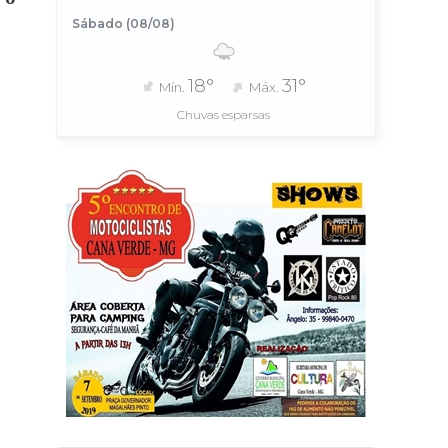
Sábado (08/08)
18°
31°
Mín.
Máx.
Chuvas esparsas