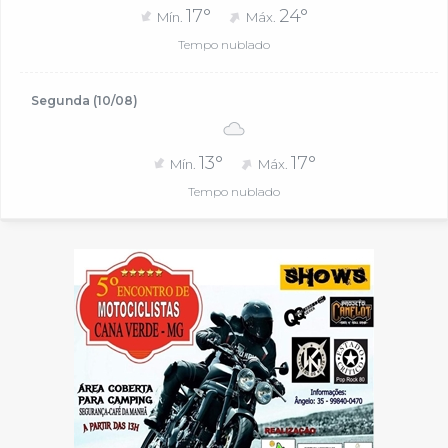
17°
24°
Mín.
Máx.
Tempo nublado
Segunda (10/08)
13°
17°
Mín.
Máx.
Tempo nublado