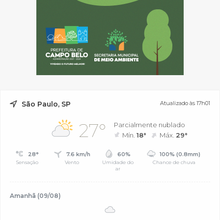
São Paulo, SP
Atualizado às 17h01
27°
Parcialmente nublado
Mín.
18°
Máx.
29°
28°
7.6 km/h
60%
100% (0.8mm)
Sensação
Vento
Umidade do
Chance de chuva
ar
Amanhã (09/08)