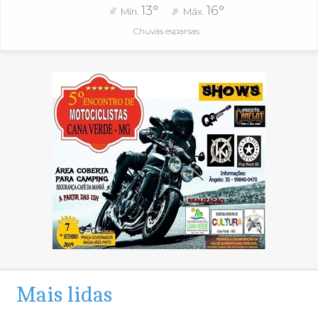
13°
16°
Mín.
Máx.
Chuvas esparsas
Mais lidas