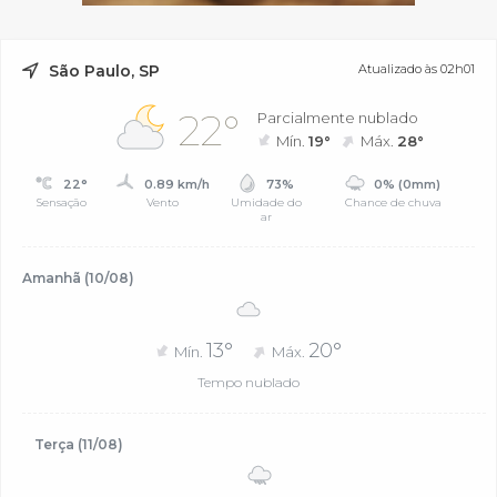
São Paulo, SP
Atualizado às 02h01
22°
Parcialmente nublado
Mín.
19°
Máx.
28°
22°
0.89 km/h
73%
0% (0mm)
Sensação
Vento
Umidade do
Chance de chuva
ar
Amanhã (10/08)
13°
20°
Mín.
Máx.
Tempo nublado
Terça (11/08)