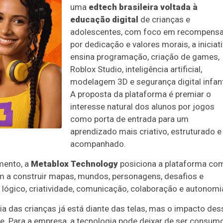
uma
edtech brasileira voltada à
educação digital
de crianças e
adolescentes, com foco em recompens
por dedicação e valores morais, a iniciat
ensina programação, criação de games,
Roblox Studio, inteligência artificial,
modelagem 3D e segurança digital infant
A proposta da plataforma é premiar o
interesse natural dos alunos por jogos
como porta de entrada para um
aprendizado mais criativo, estruturado e
acompanhado.
mento, a
Metablox Technology
posiciona a plataforma co
em a construir mapas, mundos, personagens, desafios e
o lógico, criatividade, comunicação, colaboração e autonomi
ia das crianças já está diante das telas, mas o impacto des
. Para a empresa, a tecnologia pode deixar de ser consum