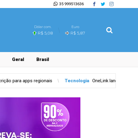
35 999513636
Dólar com.
Euro
R$ 5,08
R$ 5,87
Geral
Brasil
ais
Tecnologia
OneLink lança primeira rede social para o set