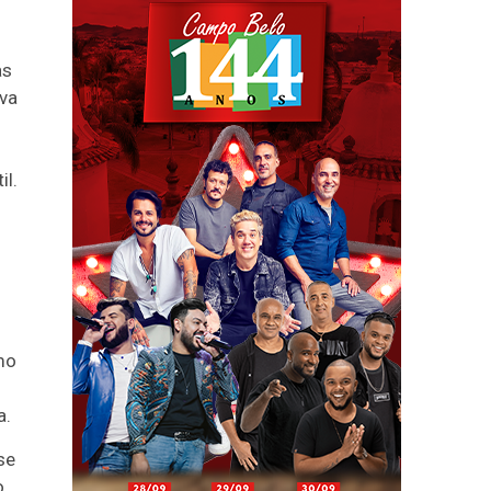
as
iva
il.
mo
a.
se
o