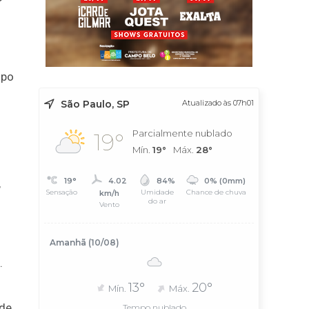
ipo
São Paulo, SP
Atualizado às 07h01
Parcialmente nublado
19°
Mín.
19°
Máx.
28°
19°
4.02
84%
0% (0mm)
,
Sensação
Umidade
Chance de chuva
km/h
do ar
Vento
Amanhã (10/08)
.
13°
20°
Mín.
Máx.
 de
Tempo nublado