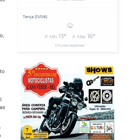
Terça (11/08)
o,
13°
16°
Mín.
Máx.
Chuvas esparsas
to
l.
ras
o
o