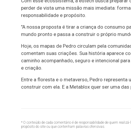
Com esse ecossistema, a edtech busca preparar c
perder de vista uma missão mais imediata: formar
responsabilidade e propósito.
"A nossa proposta é tirar a criança do consumo pa
mundo pronto e passa a construir o próprio mundo
Hoje, os mapas de Pedro circulam pela comunid
comentam suas criações. Sua história aparece c
caminho acompanhado, seguro e intencional para
e criação.
Entre a floresta e o metaverso, Pedro representa
construir com ela. E a Metablox quer ser uma das p
* O conteúdo de cada comentário é de responsabilidade de quem realizá-
propósito do site ou que contenham palavras ofensivas.