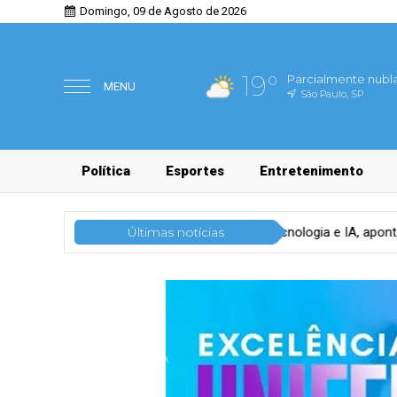
Domingo, 09 de Agosto de 2026
19°
Parcialmente nubl
MENU
São Paulo, SP
Política
Esportes
Entretenimento
logia
CFOs priorizam tecnologia e IA, aponta Grant Thornton
Últimas notícias