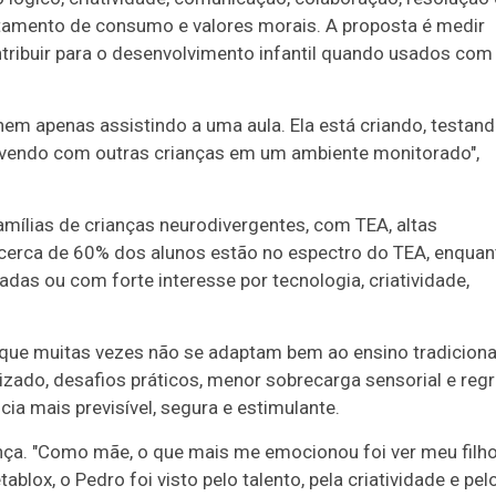
tamento de consumo e valores morais. A proposta é medir
ribuir para o desenvolvimento infantil quando usados com
em apenas assistindo a uma aula. Ela está criando, testand
vivendo com outras crianças em um ambiente monitorado",
mílias de crianças neurodivergentes, com TEA, altas
cerca de 60% dos alunos estão no espectro do TEA, enquan
das ou com forte interesse por tecnologia, criatividade,
 que muitas vezes não se adaptam bem ao ensino tradiciona
lizado, desafios práticos, menor sobrecarga sensorial e reg
ia mais previsível, segura e estimulante.
ença. "Como mãe, o que mais me emocionou foi ver meu filh
blox, o Pedro foi visto pelo talento, pela criatividade e pel