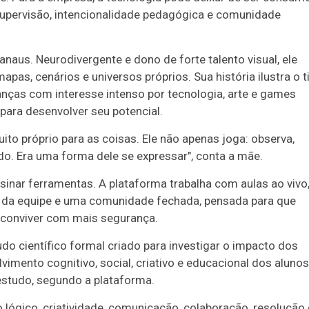
supervisão, intencionalidade pedagógica e comunidade
anaus. Neurodivergente e dono de forte talento visual, ele
pas, cenários e universos próprios. Sua história ilustra o t
anças com interesse intenso por tecnologia, arte e games
ara desenvolver seu potencial.
to próprio para as coisas. Ele não apenas joga: observa,
do. Era uma forma dele se expressar", conta a mãe.
sinar ferramentas. A plataforma trabalha com aulas ao vivo
da equipe e uma comunidade fechada, pensada para que
e conviver com mais segurança.
tudo científico formal criado para investigar o impacto dos
mento cognitivo, social, criativo e educacional dos alunos
estudo, segundo a plataforma.
lógico, criatividade, comunicação, colaboração, resolução