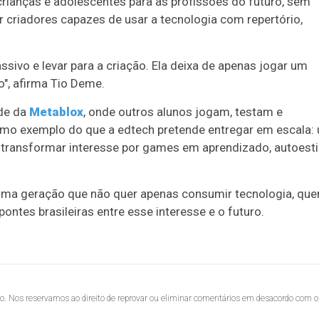
rianças e adolescentes para as profissões do futuro, sem
 criadores capazes de usar a tecnologia com repertório,
ssivo e levar para a criação. Ela deixa de apenas jogar um
", afirma Tio Deme.
ade da
Metablox
, onde outros alunos jogam, testam e
omo exemplo do que a edtech pretende entregar em escala:
 transformar interesse por games em aprendizado, autoest
 uma geração que não quer apenas consumir tecnologia, que
ontes brasileiras entre esse interesse e o futuro.
lo. Nos reservamos ao direito de reprovar ou eliminar comentários em desacordo com o