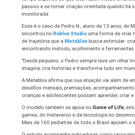
passivo e se tornar criação orientada quando há 
monitorada.
Esse é o caso de Pedro N., aluno de 13 anos, de M
encontrou no
Roblox Studio
uma forma de criar ma
de trajetória que a
Metablox
busca estimular: cri
encontrando método, acolhimento e ferramentas p
"Desde pequeno, o Pedro sempre teve um olhar mui
imagina, cria histórias e transforma tudo em mun
A Metablox afirma que sua atuação vai além de en
desafios mensais, premiações, acompanhamento 
crianças e adolescentes possam aprender, criar 
O modelo também se apoia no
Game of Life
, es
games, do metaverso e da tecnologia no desenvolvi
Mais de 160 pediatras de todo o Brasil apoiam o 
O estudo acompanha indicadores como raciocínio 