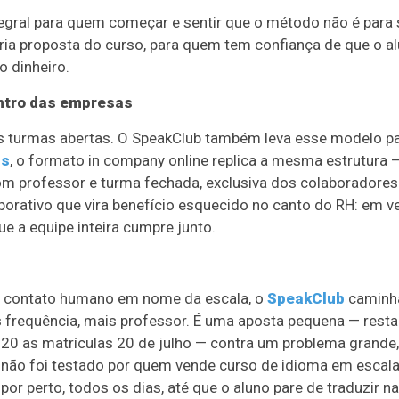
gral para quem começar e sentir que o método não é para 
ria proposta do curso, para quem tem confiança de que o a
o dinheiro.
entro das empresas
 às turmas abertas. O SpeakClub também leva esse modelo p
ss
, o formato in company online replica a mesma estrutura 
 com professor e turma fechada, exclusiva dos colaboradores
orativo que vira benefício esquecido no canto do RH: em v
e a equipe inteira cumpre junto.
 contato humano em nome da escala, o
SpeakClub
caminh
s frequência, mais professor. É uma aposta pequena — rest
 20 as matrículas 20 de julho — contra um problema grande,
 não foi testado por quem vende curso de idioma em escal
or perto, todos os dias, até que o aluno pare de traduzir na