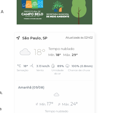
 A
São Paulo, SP
Atualizado às 02h02
Tempo nublado
18°
Mín.
18°
Máx.
29°
18°
3.13 km/h
89%
100% (0.8mm)
Sensação
Vento
Umidade
Chance de chuva
do ar
Amanhã (09/08)
a,
17°
24°
Mín.
Máx.
a
Tempo nublado