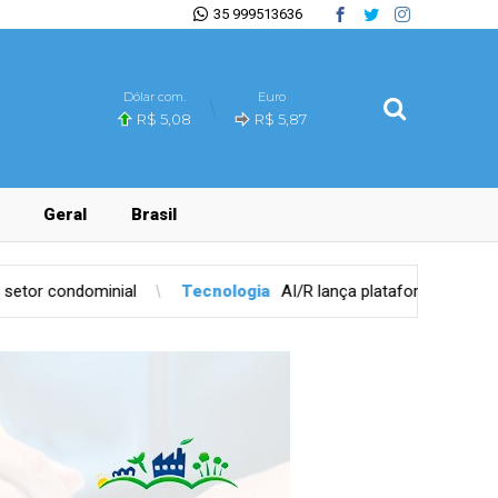
35 999513636
Dólar com.
Euro
R$ 5,08
R$ 5,87
Geral
Brasil
Tecnologia
AI/R lança plataforma unificada para governança de I