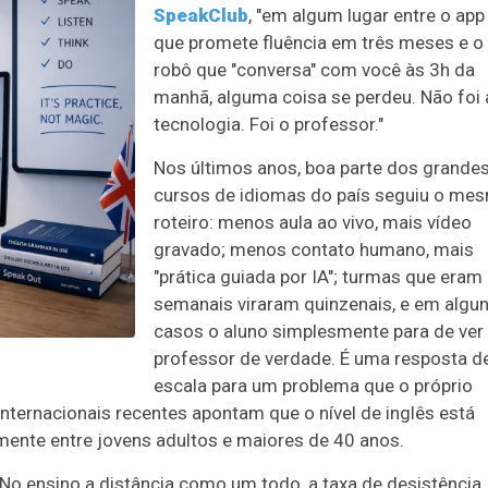
SpeakClub
, "em algum lugar entre o app
que promete fluência em três meses e o
robô que "conversa" com você às 3h da
manhã, alguma coisa se perdeu. Não foi 
tecnologia. Foi o professor."
Nos últimos anos, boa parte dos grande
cursos de idiomas do país seguiu o me
roteiro: menos aula ao vivo, mais vídeo
gravado; menos contato humano, mais
"prática guiada por IA"; turmas que eram
semanais viraram quinzenais, e em algu
casos o aluno simplesmente para de ver
professor de verdade. É uma resposta d
escala para um problema que o próprio
nternacionais recentes apontam que o nível de inglês está
ente entre jovens adultos e maiores de 40 anos.
o ensino a distância como um todo, a taxa de desistência