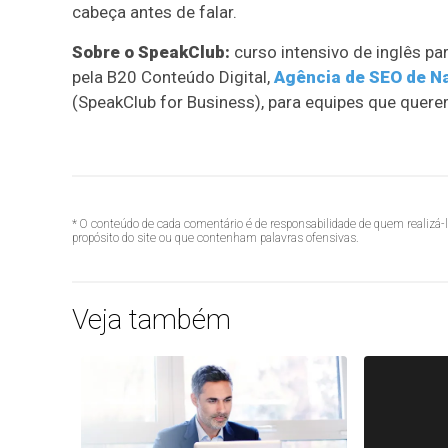
cabeça antes de falar.
Sobre o SpeakClub:
curso intensivo de inglês pa
pela B20 Conteúdo Digital,
Agência de SEO de Na
(SpeakClub for Business), para equipes que quere
* O conteúdo de cada comentário é de responsabilidade de quem realizá-
propósito do site ou que contenham palavras ofensivas.
Veja também