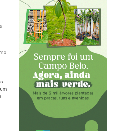
a
s
smo
ns
 um
e