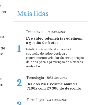
si
Mais lidas
luno
Tecnologia
- Há 3 dias atrás
ara
IA e vídeo telemetria redefinem
—
a gestão de frotas
1
 de
Inteligência artificial aplicada à
captação de vídeo desloca o
ez
rastreamento veicular da recuperação
de bens para a prevenção de sinistros.
André Lu...
Tecnologia
- Há 3 dias atrás
a
2
am
Dia dos Pais: realme anuncia
C100x com R$ 300 de desconto
a
Tecnologia
- Há 4 dias atrás