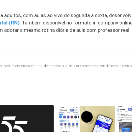
ra adultos, com aulas ao vivo de segunda a sexta, desenvolv
tal (RN)
. Também disponível no formato in company onlin
m adotar a mesma rotina diária de aula com professor real.
lo. Nos reservamos ao direito de reprovar ou eliminar comentários em desacordo com o