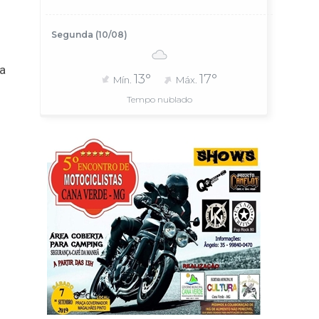
Segunda (10/08)
da
13°
17°
Mín.
Máx.
Tempo nublado