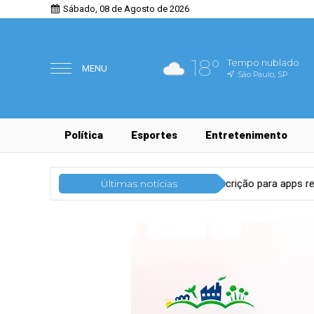
Sábado, 08 de Agosto de 2026
18°
Tempo nublado
MENU
São Paulo, SP
Política
Esportes
Entretenimento
o 55content abre pré-inscrição para apps regionais
Últimas notícias
Tecnolog