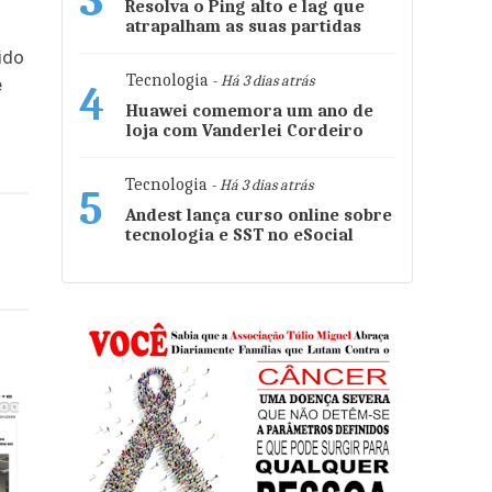
3
Resolva o Ping alto e lag que
atrapalham as suas partidas
ido
Tecnologia
- Há 3 dias atrás
e
4
Huawei comemora um ano de
loja com Vanderlei Cordeiro
Tecnologia
- Há 3 dias atrás
5
Andest lança curso online sobre
tecnologia e SST no eSocial