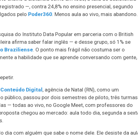
registrado —, contra 24,8% no ensino presencial, segundo
ulgados pelo
Poder360
. Menos aula ao vivo, mais abandono.
squisa do Instituto Data Popular em parceria com o British
eira afirma saber falar inglês — e desse grupo, só 1% se
o Braziliense
. O ponto mais frágil não costuma ser o
atamente a habilidade que se aprende conversando com gente,
epetir.
 Conteúdo Digital
, agência de Natal (RN), como um
o público, passou por dois semestres de piloto, três turmas
das — todas ao vivo, no Google Meet, com professores do
 proposta chegou ao mercado: aula todo dia, segunda a sext
s.
odo dia com alguém que sabe o nome dele. Ele desiste da aul