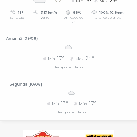
Mín.
18°
Máx.
29°
18°
3.13 km/h
88%
100% (0.8mm)
Sensação
Vento
Umidade do
Chance de chuva
ar
Amanhã (09/08)
17°
24°
Mín.
Máx.
Tempo nublado
Segunda (10/08)
13°
17°
Mín.
Máx.
Tempo nublado