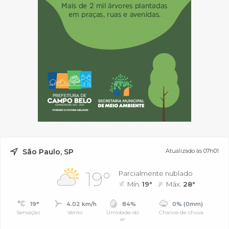
São Paulo, SP
Atualizado às 07h01
19°
Parcialmente nublado
Mín.
19°
Máx.
28°
19°
4.02 km/h
84%
0% (0mm)
Sensação
Vento
Umidade do
Chance de chuva
ar