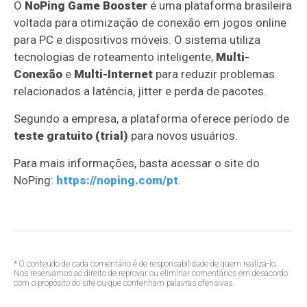
O
NoPing Game Booster
é uma plataforma brasileira
voltada para otimização de conexão em jogos online
para PC e dispositivos móveis. O sistema utiliza
tecnologias de roteamento inteligente,
Multi-
Conexão
e
Multi-Internet
para reduzir problemas
relacionados a latência, jitter e perda de pacotes.
Segundo a empresa, a plataforma oferece período de
teste gratuito (trial)
para novos usuários.
Para mais informações, basta acessar o site do
NoPing:
https://noping.com/pt
.
* O conteúdo de cada comentário é de responsabilidade de quem realizá-lo.
Nos reservamos ao direito de reprovar ou eliminar comentários em desacordo
com o propósito do site ou que contenham palavras ofensivas.