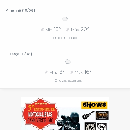
Amanhã (10/08)
13°
20°
Mín.
Máx.
Tempo nublado
Terça (11/08)
13°
16°
Mín.
Máx.
Chuvas esparsas