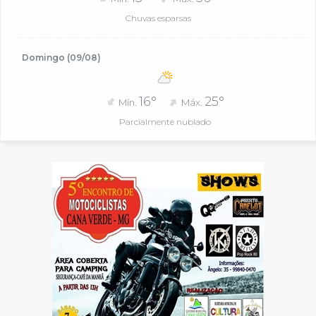
Chuvas esparsas
Domingo (09/08)
16°
25°
Mín.
Máx.
Parcialmente nublado