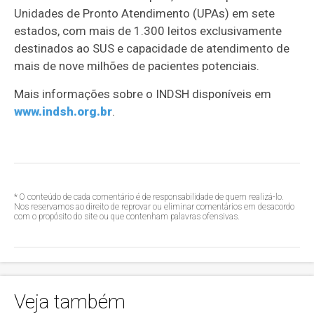
Unidades de Pronto Atendimento (UPAs) em sete
estados, com mais de 1.300 leitos exclusivamente
destinados ao SUS e capacidade de atendimento de
mais de nove milhões de pacientes potenciais.
Mais informações sobre o INDSH disponíveis em
www.indsh.org.br
.
* O conteúdo de cada comentário é de responsabilidade de quem realizá-lo.
Nos reservamos ao direito de reprovar ou eliminar comentários em desacordo
com o propósito do site ou que contenham palavras ofensivas.
Veja também