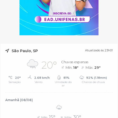
São Paulo, SP
Atualizado às 23h01
20°
Chuvas esparsas
Mín.
18°
Máx.
29°
20°
2.68 km/h
81%
92% (1.18mm)
Sensação
Vento
Umidade do
Chance de chuva
ar
Amanhã (08/08)
15°
30°
Mín.
Máx.