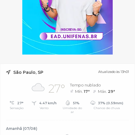
São Paulo, SP
Atualizado às 13h01
27°
Tempo nublado
Mín.
17°
Máx.
29°
27°
4.47 km/h
51%
37% (0.59mm)
Sensação
Vento
Umidade do
Chance de chuva
ar
Amanhã (07/08)