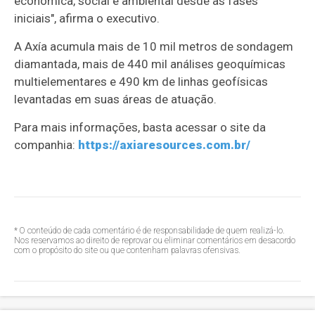
econômica, social e ambiental desde as fases
iniciais", afirma o executivo.
A Axía acumula mais de 10 mil metros de sondagem
diamantada, mais de 440 mil análises geoquímicas
multielementares e 490 km de linhas geofísicas
levantadas em suas áreas de atuação.
Para mais informações, basta acessar o site da
companhia:
https://axiaresources.com.br/
* O conteúdo de cada comentário é de responsabilidade de quem realizá-lo.
Nos reservamos ao direito de reprovar ou eliminar comentários em desacordo
com o propósito do site ou que contenham palavras ofensivas.