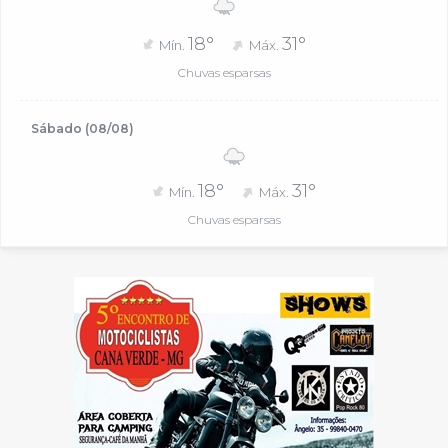
18°
31°
Mín.
Máx.
Chuvas esparsas
Sábado (08/08)
18°
31°
Mín.
Máx.
Chuvas esparsas