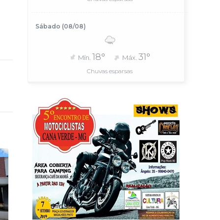
Sábado (08/08)
18°
31°
Mín.
Máx.
Chuvas esparsas