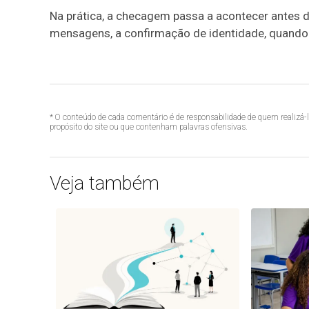
Na prática, a checagem passa a acontecer antes da
mensagens, a confirmação de identidade, quando e
* O conteúdo de cada comentário é de responsabilidade de quem realizá-
propósito do site ou que contenham palavras ofensivas.
Veja também