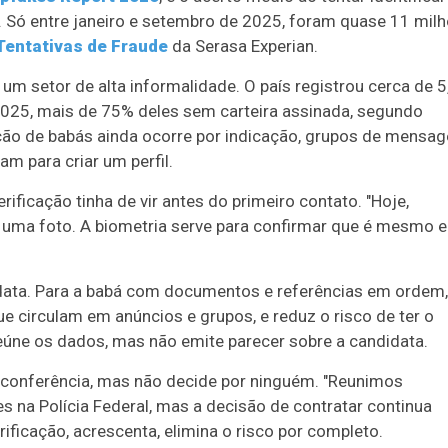
. Só entre janeiro e setembro de 2025, foram quase 11 mil
Tentativas de Fraude
da Serasa Experian.
um setor de alta informalidade. O país registrou cerca de 5
025, mais de 75% deles sem carteira assinada, segundo
ação de babás ainda ocorre por indicação, grupos de mensa
m para criar um perfil.
rificação tinha de vir antes do primeiro contato. "Hoje,
ma foto. A biometria serve para confirmar que é mesmo el
ata. Para a babá com documentos e referências em ordem,
ue circulam em anúncios e grupos, e reduz o risco de ter o
eúne os dados, mas não emite parecer sobre a candidata.
 conferência, mas não decide por ninguém. "Reunimos
s na Polícia Federal, mas a decisão de contratar continua
rificação, acrescenta, elimina o risco por completo.