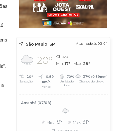
hões
,6
gens
São Paulo, SP
Atualizado às 00h04
Chuva
20°
Mín.
17°
Máx.
29°
a",
20°
0.89
70%
37% (0.59mm)
Sensação
Umidade
Chance de chuva
km/h
 a
do ar
Vento
Amanhã (07/08)
18°
31°
Mín.
Máx.
Chuvas esparsas