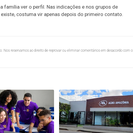
 família ver o perfil. Nas indicações e nos grupos de
xiste, costuma vir apenas depois do primeiro contato.
lo. Nos reservamos ao direito de reprovar ou eliminar comentários em desacordo com o