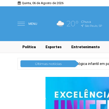
Quinta, 06 de Agosto de 2026
20°
Chuva
MENU
São Paulo, SP
Política
Esportes
Entretenimento
ulas põe a consulta odontológica infantil em pauta
Últimas notícias
Tecnologi