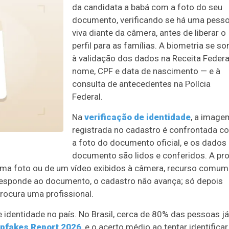
da candidata a babá com a foto do seu
documento, verificando se há uma pess
viva diante da câmera, antes de liberar o
perfil para as famílias. A biometria se s
à validação dos dados na Receita Federa
nome, CPF e data de nascimento — e à
consulta de antecedentes na Polícia
Federal.
Na
verificação de identidade
, a image
registrada no cadastro é confrontada c
a foto do documento oficial, e os dados
documento são lidos e conferidos. A pr
e uma foto ou de um vídeo exibidos à câmera, recurso comum
responde ao documento, o cadastro não avança; só depois
procura uma profissional.
entidade no país. No Brasil, cerca de 80% das pessoas já
epfakes Report 2026
, e o acerto médio ao tentar identificar