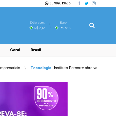
35 999513636
Dólar com.
Euro
R$ 5,12
R$ 5,92
Geral
Brasil
nologia
Instituto Percorre abre vagas gratuitas em São Paulo