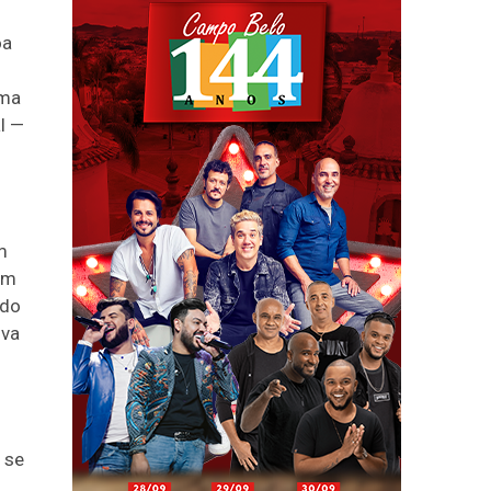
oa
oma
l —
m
om
 do
ova
 se