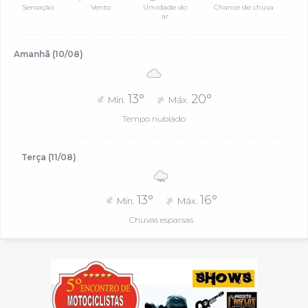
Sensação
Vento
Umidade do
Chance de chuva
ar
Amanhã (10/08)
13°
20°
Mín.
Máx.
Tempo nublado
Terça (11/08)
13°
16°
Mín.
Máx.
Chuvas esparsas