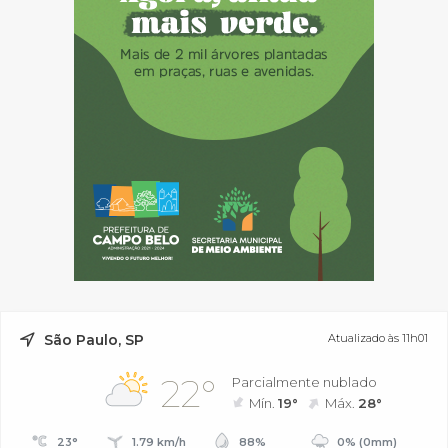
São Paulo, SP
Atualizado às 11h01
22°
Parcialmente nublado
Mín.
19°
Máx.
28°
23°
1.79 km/h
88%
0% (0mm)