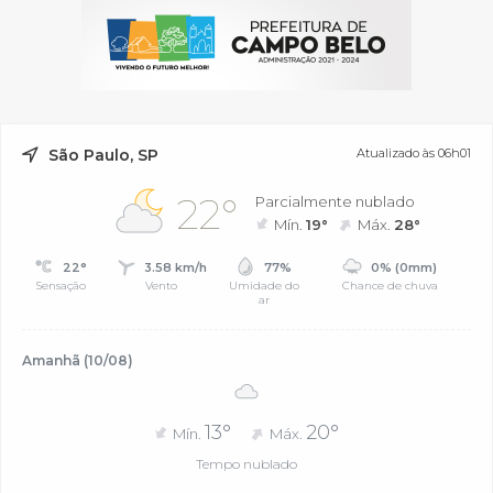
São Paulo, SP
Atualizado às 06h01
22°
Parcialmente nublado
Mín.
19°
Máx.
28°
22°
3.58 km/h
77%
0% (0mm)
Sensação
Vento
Umidade do
Chance de chuva
ar
Amanhã (10/08)
13°
20°
Mín.
Máx.
Tempo nublado