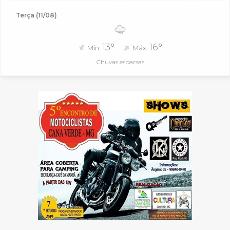
Terça (11/08)
13°
16°
Mín.
Máx.
Chuvas esparsas