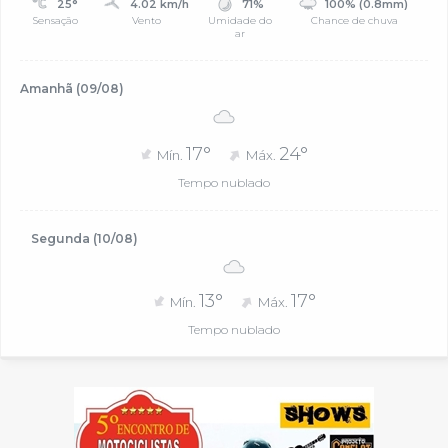
25°
4.02 km/h
71%
100% (0.8mm)
Sensação
Vento
Umidade do
Chance de chuva
ar
Amanhã (09/08)
17°
24°
Mín.
Máx.
Tempo nublado
Segunda (10/08)
13°
17°
Mín.
Máx.
Tempo nublado