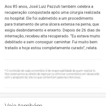
Aos 85 anos, José Luiz Pazzuti também celebra a
recuperação conquistada após uma cirurgia realizada
no hospital. Ele foi submetido a um procedimento
para tratamento de uma úlcera extensa na perna, que
exigiu desbridamento e enxerto. Depois de 26 dias de
internação, recebeu alta recuperado. “Eu estava muito
debilitado e sem conseguir caminhar. Fui muito bem
tratado e hoje estou completamente curado”, relata.
* O conteúdo de cada comentário é de responsabilidade de quem realizá-lo.
Nos reservamos ao direito de reprovar ou eliminar comentários em desacordo
com o propósito do site ou que contenham palavras ofensivas.