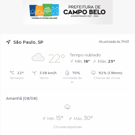
São Paulo, SP
Atualizado às 11h01
22°
Tempo nublado
Mín.
18°
Máx.
29°
22°
3.58 km/h
70%
92% (1.18mm)
Sensação
Vento
Umidade do
Chance de chuva
ar
Amanhã (08/08)
15°
30°
Mín.
Máx.
Chuvas esparsas