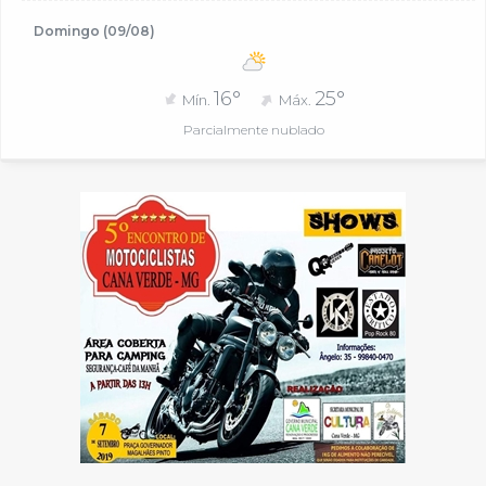
Domingo (09/08)
16°
25°
Mín.
Máx.
Parcialmente nublado