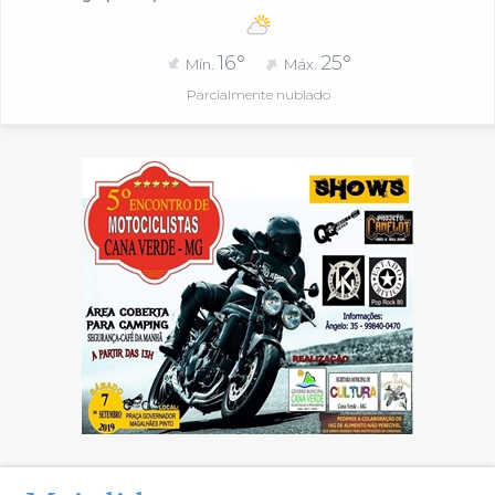
16°
25°
Mín.
Máx.
Parcialmente nublado