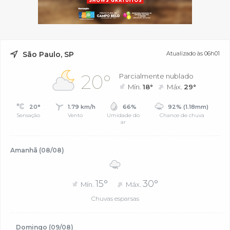
São Paulo, SP
Atualizado às 06h01
20°
Parcialmente nublado
Mín.
18°
Máx.
29°
20°
1.79 km/h
66%
92% (1.18mm)
Sensação
Vento
Umidade do
Chance de chuva
ar
Amanhã (08/08)
15°
30°
Mín.
Máx.
Chuvas esparsas
Domingo (09/08)