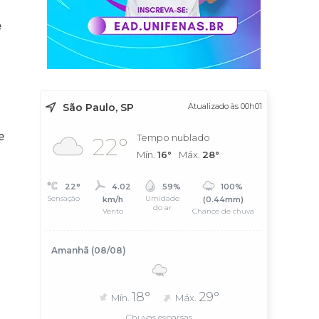
e
São Paulo, SP
Atualizado às 00h01
e
Tempo nublado
22°
Mín.
16°
Máx.
28°
22°
4.02
59%
100%
Sensação
Umidade
km/h
(0.44mm)
do ar
Vento
Chance de chuva
Amanhã (08/08)
18°
29°
Mín.
Máx.
Chuvas esparsas