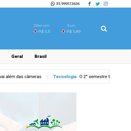
35 999513636
Dólar com.
Euro
R$ 5,11
R$ 5,89
Geral
Brasil
Tecnologia
O 2° semestre tem 3 feriados que afetam agend