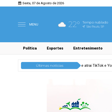
Sexta, 07 de Agosto de 2026
22°
Tempo nublado
MENU
São Paulo, SP
Política
Esportes
Entretenimento
Creator commerce cresce e atrai TikTok e YouTube Shop
Últimas notícias
Tec