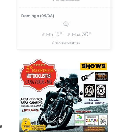
Domingo (09/08)
15°
30°
Mín.
Máx.
Chuvas esparsas
de