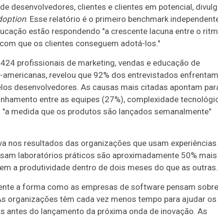
e desenvolvedores, clientes e clientes em potencial, divul
doption
. Esse relatório é o primeiro benchmark independent
ucação estão respondendo "a crescente lacuna entre o rit
 com que os clientes conseguem adotá-los."
a 424 profissionais de marketing, vendas e educação de
americanas, revelou que 92% dos entrevistados enfrenta
elos desenvolvedores. As causas mais citadas apontam par
inhamento entre as equipes (27%), complexidade tecnológi
so "a medida que os produtos são lançados semanalmente"
va nos resultados das organizações que usam experiências
usam laboratórios práticos são aproximadamente 50% mais
gem a produtividade dentro de dois meses do que as outras.
ente a forma como as empresas de software pensam sobre
 "As organizações têm cada vez menos tempo para ajudar os
rsos antes do lançamento da próxima onda de inovação. As