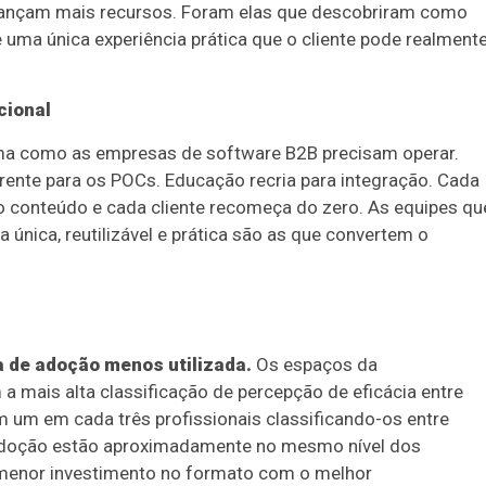
 lançam mais recursos. Foram elas que descobriram como
 uma única experiência prática que o cliente pode realment
cional
rma como as empresas de software B2B precisam operar.
ente para os POCs. Educação recria para integração. Cada
o conteúdo e cada cliente recomeça do zero. As equipes qu
nica, reutilizável e prática são as que convertem o
 de adoção menos utilizada.
Os espaços da
mais alta classificação de percepção de eficácia entre
m um em cada três profissionais classificando-os entre
e adoção estão aproximadamente no mesmo nível dos
m menor investimento no formato com o melhor