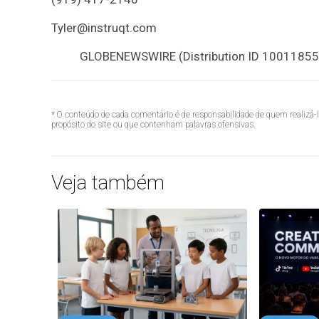
Tyler@instruqt.com
GLOBENEWSWIRE (Distribution ID 10011855
* O conteúdo de cada comentário é de responsabilidade de quem realizá-
propósito do site ou que contenham palavras ofensivas.
Veja também