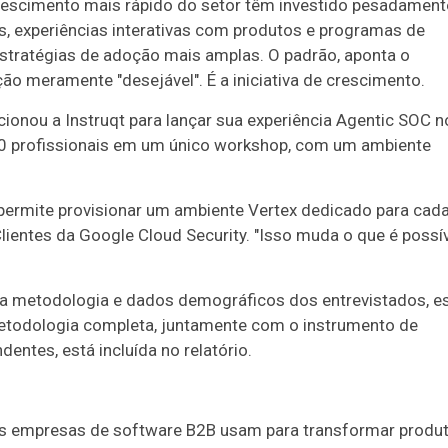
rescimento mais rápido do setor têm investido pesadament
os, experiências interativas com produtos e programas de
stratégias de adoção mais amplas. O padrão, aponta o
ação meramente "desejável". É a iniciativa de crescimento.
cionou a Instruqt para lançar sua experiência Agentic SOC n
0 profissionais em um único workshop, com um ambiente
s permite provisionar um ambiente Vertex dedicado para cad
 Clientes da Google Cloud Security. "Isso muda o que é possí
 a metodologia e dados demográficos dos entrevistados, e
metodologia completa, juntamente com o instrumento de
entes, está incluída no relatório.
 as empresas de software B2B usam para transformar produ