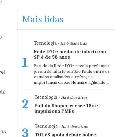
e
Mais lidas
o
Tecnologia
- Há 6 dias atrás
Rede D’Or: média de infarto em
SP é de 58 anos
1
a
Estudo da Rede D’Or revela perfil mais
jovem de infarto em São Paulo entre os
vel
estados analisados e reforça a
importância da excelência e agilidade ...
stá
Tecnologia
- Há 6 dias atrás
2
Full da Shopee cresce 15x e
impulsiona PMEs
Tecnologia
- Há 6 dias atrás
3
tos
TOTVS apoia debate sobre