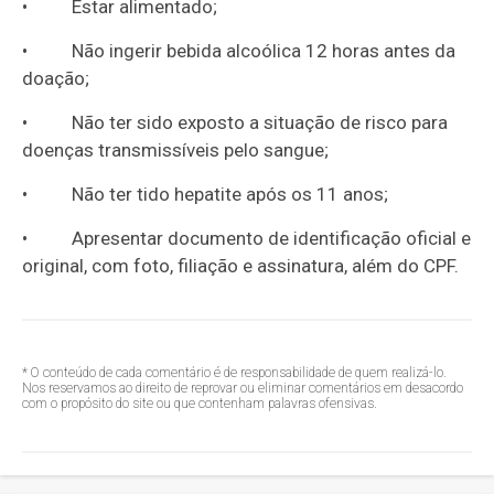
• Estar alimentado;
• Não ingerir bebida alcoólica 12 horas antes da
doação;
• Não ter sido exposto a situação de risco para
doenças transmissíveis pelo sangue;
• Não ter tido hepatite após os 11 anos;
• Apresentar documento de identificação oficial e
original, com foto, filiação e assinatura, além do CPF.
* O conteúdo de cada comentário é de responsabilidade de quem realizá-lo.
Nos reservamos ao direito de reprovar ou eliminar comentários em desacordo
com o propósito do site ou que contenham palavras ofensivas.