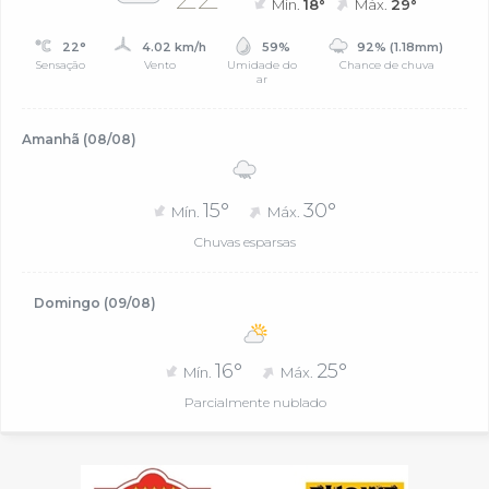
Mín.
18°
Máx.
29°
22°
4.02 km/h
59%
92% (1.18mm)
Sensação
Vento
Umidade do
Chance de chuva
ar
Amanhã (08/08)
15°
30°
Mín.
Máx.
Chuvas esparsas
Domingo (09/08)
16°
25°
Mín.
Máx.
Parcialmente nublado