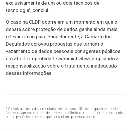
exclusivamente de um ou dois técnicos de
tecnologia", conclui.
O caso na CLDF ocorre em um momento em que o
debate sobre proteção de dados ganha ainda mais
relevância no país. Paralelamente, a Câmara dos
Deputados aprovou propostas que tornam o
vazamento de dados pessoais por agentes públicos
um ato de improbidade administrativa, ampliando a
responsabilização sobre o tratamento inadequado
dessas informações.
* O conteúdo de cada comentário é de responsabilidade de quem realizá-lo.
Nos reservamos ao direito de reprovar ou eliminar comentários em desacordo
com o propósito do site ou que contenham palavras ofensivas.