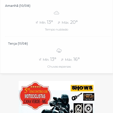
Amanhã (10/08)
13°
20°
Mín.
Máx.
Tempo nublado
Terça (11/08)
13°
16°
Mín.
Máx.
Chuvas esparsas