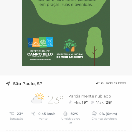
São Paulo, SP
Atualizado às 10h01
23°
Parcialmente nublado
Mín.
19°
Máx.
28°
23°
0.45 km/h
82%
0% (0mm)
Sensação
Vento
Umidade do
Chance de chuva
ar