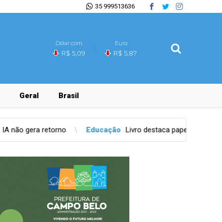
35 999513636
Dólar com.
Euro
R$ 5,09
R$ 5,87
Geral
Brasil
Educação
Livro destaca papel dos homens na prevenção da viol