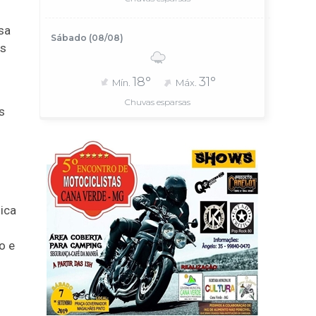
sa
Sábado (08/08)
as
18°
31°
Mín.
Máx.
Chuvas esparsas
s
lica
o e