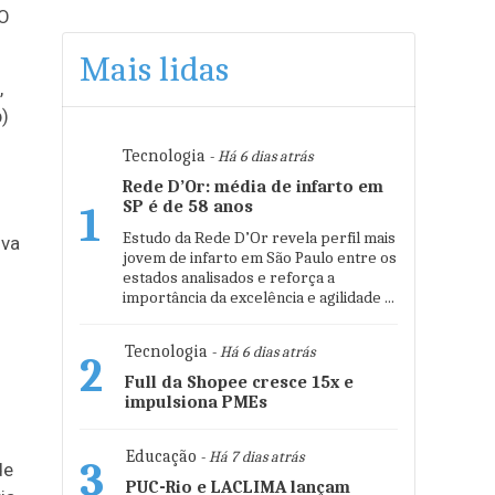
TO
Mais lidas
,
)
Tecnologia
- Há 6 dias atrás
Rede D’Or: média de infarto em
SP é de 58 anos
1
Estudo da Rede D’Or revela perfil mais
iva
jovem de infarto em São Paulo entre os
estados analisados e reforça a
importância da excelência e agilidade ...
Tecnologia
- Há 6 dias atrás
2
Full da Shopee cresce 15x e
impulsiona PMEs
Educação
- Há 7 dias atrás
3
de
PUC-Rio e LACLIMA lançam