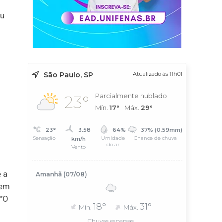
ou
São Paulo, SP
Atualizado às 11h01
Parcialmente nublado
23°
Mín.
17°
Máx.
29°
23°
3.58
64%
37% (0.59mm)
Sensação
Umidade
Chance de chuva
km/h
do ar
Vento
é a
Amanhã (07/08)
sem
 "O
18°
31°
Mín.
Máx.
Chuvas esparsas