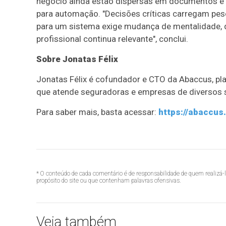
negócio ainda estão dispersas em documentos e m
para automação. "Decisões críticas carregam peso 
para um sistema exige mudança de mentalidade, q
profissional continua relevante", conclui.
Sobre Jonatas Félix
Jonatas Félix é cofundador e CTO da Abaccus, pla
que atende seguradoras e empresas de diversos 
Para saber mais, basta acessar:
https://abaccus
* O conteúdo de cada comentário é de responsabilidade de quem realizá-
propósito do site ou que contenham palavras ofensivas.
Veja também