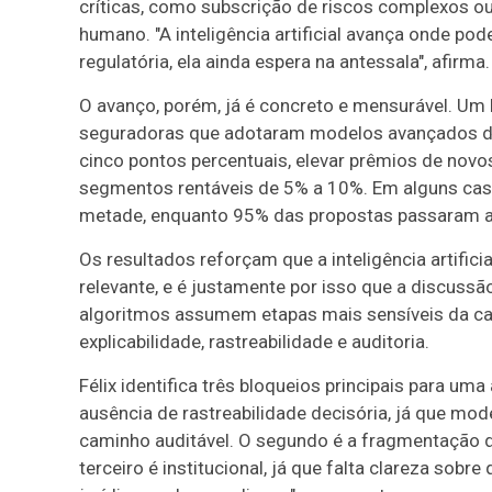
críticas, como subscrição de riscos complexos ou
humano. "A inteligência artificial avança onde pod
regulatória, ela ainda espera na antessala", afirma.
O avanço, porém, já é concreto e mensurável. Um
seguradoras que adotaram modelos avançados de
cinco pontos percentuais, elevar prêmios de nov
segmentos rentáveis de 5% a 10%. Em alguns caso
metade, enquanto 95% das propostas passaram a
Os resultados reforçam que a inteligência artific
relevante, e é justamente por isso que a discuss
algoritmos assumem etapas mais sensíveis da ca
explicabilidade, rastreabilidade e auditoria.
Félix identifica três bloqueios principais para um
ausência de rastreabilidade decisória, já que 
caminho auditável. O segundo é a fragmentação 
terceiro é institucional, já que falta clareza sobr