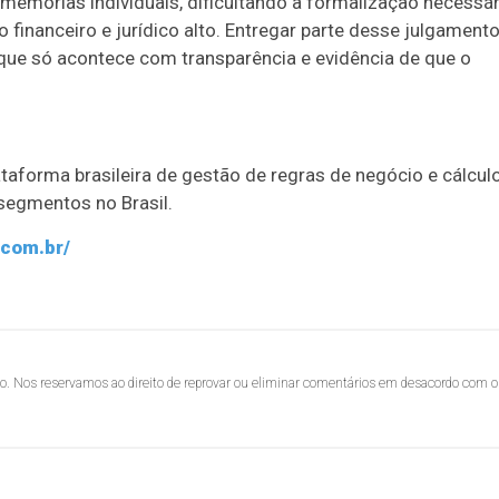
emórias individuais, dificultando a formalização necessár
financeiro e jurídico alto. Entregar parte desse julgament
ue só acontece com transparência e evidência de que o
taforma brasileira de gestão de regras de negócio e cálcul
segmentos no Brasil.
.com.br/
lo. Nos reservamos ao direito de reprovar ou eliminar comentários em desacordo com o