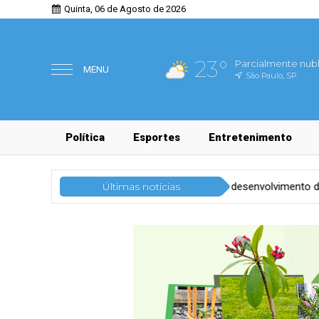
Quinta, 06 de Agosto de 2026
23°
Parcialmente nub
MENU
São Paulo, SP
Política
Esportes
Entretenimento
actos da gamificação no desenvolvimento de líderes
Últimas notícias
Tecnolog