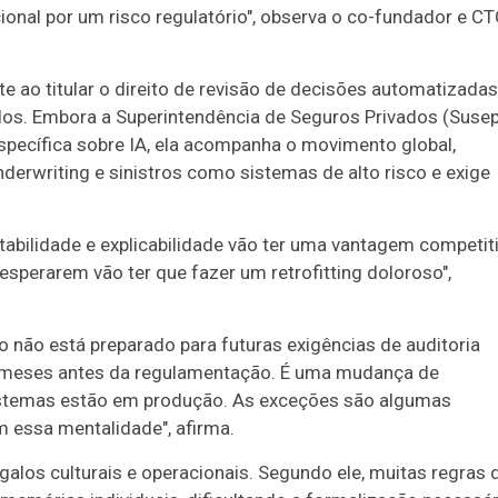
ional por um risco regulatório", observa o co-fundador e C
e ao titular o direito de revisão de decisões automatizadas
s. Embora a Superintendência de Seguros Privados (Susep
pecífica sobre IA, ela acompanha o movimento global,
underwriting e sinistros como sistemas de alto risco e exige
abilidade e explicabilidade vão ter uma vantagem competit
sperarem vão ter que fazer um retrofitting doloroso",
ro não está preparado para futuras exigências de auditoria
is meses antes da regulamentação. É uma mudança de
sistemas estão em produção. As exceções são algumas
 essa mentalidade", afirma.
galos culturais e operacionais. Segundo ele, muitas regras 