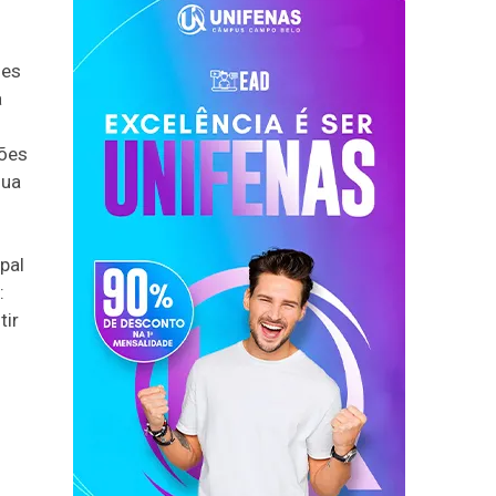
des
a
ções
sua
ipal
:
tir