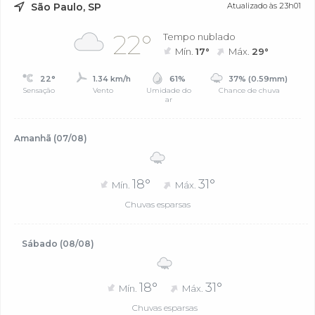
São Paulo, SP
Atualizado às 23h01
22°
Tempo nublado
Mín.
17°
Máx.
29°
22°
1.34 km/h
61%
37% (0.59mm)
Sensação
Vento
Umidade do
Chance de chuva
ar
Amanhã (07/08)
18°
31°
Mín.
Máx.
Chuvas esparsas
Sábado (08/08)
18°
31°
Mín.
Máx.
Chuvas esparsas