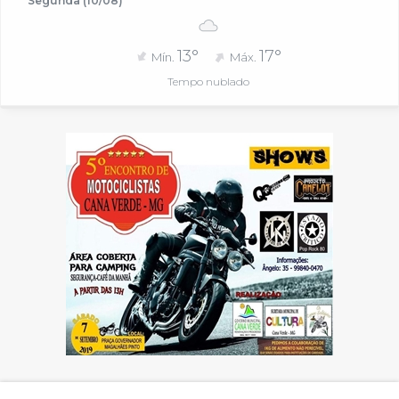
Segunda (10/08)
13°
17°
Mín.
Máx.
Tempo nublado