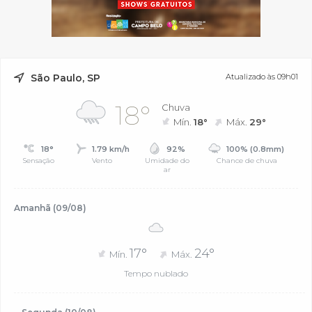
São Paulo, SP
Atualizado às 09h01
18°
Chuva
Mín.
18°
Máx.
29°
18°
1.79 km/h
92%
100% (0.8mm)
Sensação
Vento
Umidade do
Chance de chuva
ar
Amanhã (09/08)
17°
24°
Mín.
Máx.
Tempo nublado