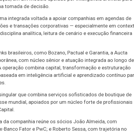
 na tomada de decisão.
a integrada voltada a apoiar companhias em agendas de
ações e transações corporativas — especialmente em contex
disciplina analítica, leitura de cenário e execução financeira
ks brasileiros, como Bozano, Pactual e Garantia, a Aucta
orânea, com núcleo sênior e atuação integrada ao longo de
 A operação combina capital, transformação e estruturação
seada em inteligência artificial e aprendizado contínuo pa
es.
gular que combina serviços sofisticados de boutique de
sse mundial, apoiados por um núcleo forte de profissionais
apital.
nça da companhia reúne os sócios João Almeida, com
x-Banco Fator e PwC; e Roberto Sessa, com trajetória no