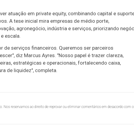
er atuação em private equity, combinando capital e suport
os. A tese inicial mira empresas de médio porte,
ação, agronegócio, indústria e serviços, priorizando negó
 e escala.
r de serviços financeiros. Queremos ser parceiros
escer", diz Marcus Ayres. "Nosso papel é trazer clareza,
eiras, estratégicas e operacionais, fortalecendo caixa,
 de liquidez", completa.
lo. Nos reservamos ao direito de reprovar ou eliminar comentários em desacordo com o