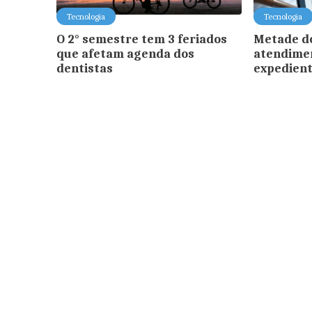
Tecnologia
Tecnologia
O 2° semestre tem 3 feriados
Metade do
que afetam agenda dos
atendimen
dentistas
expedien