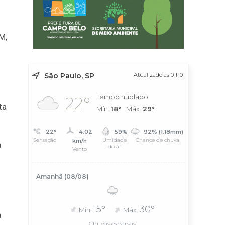
M,
São Paulo, SP
Atualizado às 01h01
Tempo nublado
22°
ta
Mín.
18°
Máx.
29°
22°
4.02
59%
92% (1.18mm)
Sensação
Umidade
Chance de chuva
km/h
a
do ar
Vento
Amanhã (08/08)
15°
30°
Mín.
Máx.
a
Chuvas esparsas