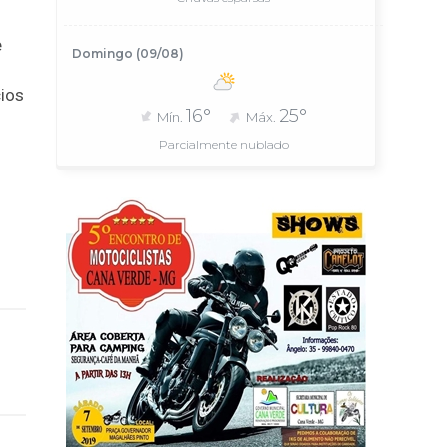
e
Domingo (09/08)
cios
16°
25°
Mín.
Máx.
Parcialmente nublado