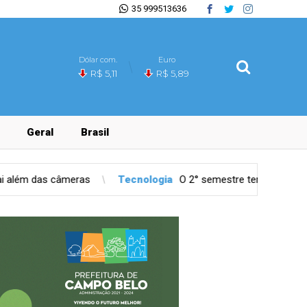
35 999513636
Dólar com.
Euro
R$ 5,11
R$ 5,89
Geral
Brasil
Tecnologia
O 2° semestre tem 3 feriados que afetam agenda d