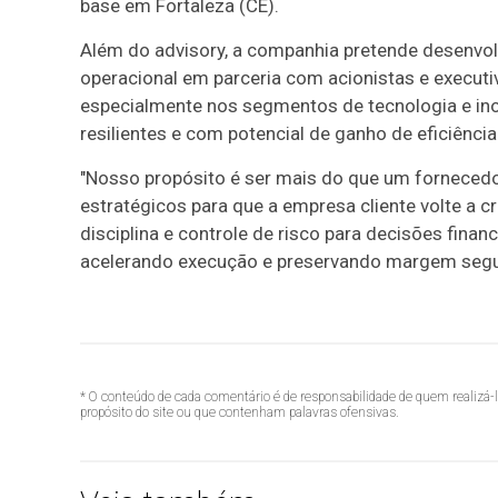
base em Fortaleza (CE).
Além do advisory, a companhia pretende desenvolv
operacional em parceria com acionistas e executiv
especialmente nos segmentos de tecnologia e inov
resilientes e com potencial de ganho de eficiência
"Nosso propósito é ser mais do que um fornecedo
estratégicos para que a empresa cliente volte a cr
disciplina e controle de risco para decisões financ
acelerando execução e preservando margem segura
* O conteúdo de cada comentário é de responsabilidade de quem realizá-
propósito do site ou que contenham palavras ofensivas.