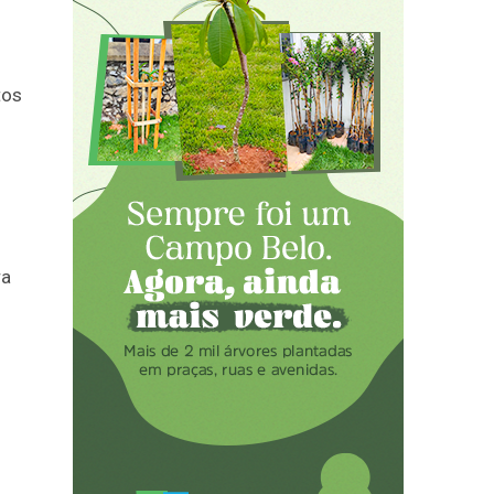
tos
ra