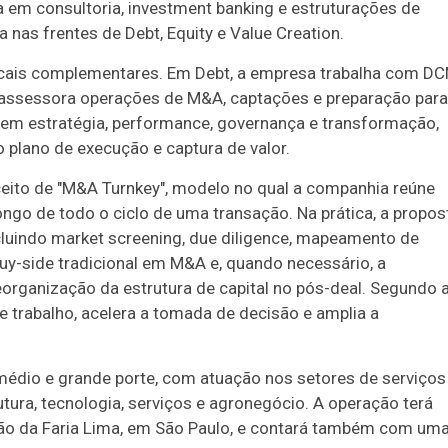
a em consultoria, investment banking e estruturações de
 nas frentes de Debt, Equity e Value Creation.
icais complementares. Em Debt, a empresa trabalha com DC
y, assessora operações de M&A, captações e preparação para
a em estratégia, performance, governança e transformação,
plano de execução e captura de valor.
ceito de "M&A Turnkey", modelo no qual a companhia reúne
ongo de todo o ciclo de uma transação. Na prática, a propos
cluindo market screening, due diligence, mapeamento de
uy-side tradicional em M&A e, quando necessário, a
eorganização da estrutura de capital no pós-deal. Segundo 
e trabalho, acelera a tomada de decisão e amplia a
édio e grande porte, com atuação nos setores de serviços
rutura, tecnologia, serviços e agronegócio. A operação terá
egião da Faria Lima, em São Paulo, e contará também com um