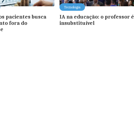
Tecnologia
s pacientes busca
IA na educação: o professor 
to fora do
insubstituível
te