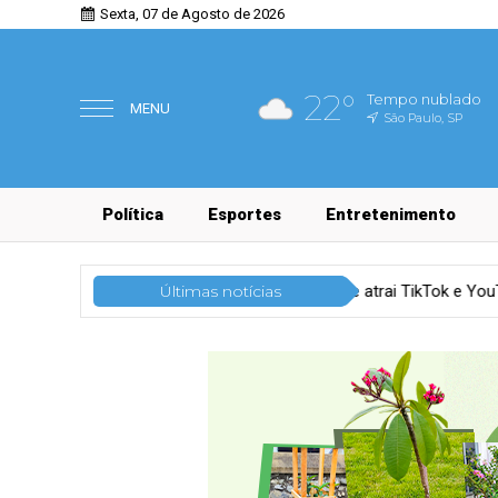
Sexta, 07 de Agosto de 2026
22°
Tempo nublado
MENU
São Paulo, SP
Política
Esportes
Entretenimento
eator commerce cresce e atrai TikTok e YouTube Shop
Últimas notícias
Tecno