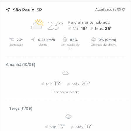
São Paulo, SP
Atualizado às 10h01
23°
Parcialmente nublado
Mín.
19°
Máx.
28°
23°
0.45 km/h
82%
0% (0mm)
Sensação
Vento
Umidade do
Chance de chuva
ar
Amanhã (10/08)
13°
20°
Mín.
Máx.
Tempo nublado
Terça (11/08)
13°
16°
Mín.
Máx.