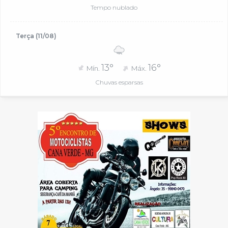
Tempo nublado
Terça (11/08)
13°
16°
Mín.
Máx.
Chuvas esparsas