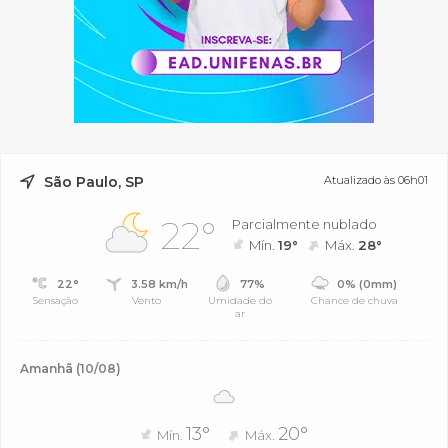
São Paulo, SP
Atualizado às 06h01
22°
Parcialmente nublado
Mín.
19°
Máx.
28°
22°
3.58 km/h
77%
0% (0mm)
Sensação
Vento
Umidade do
Chance de chuva
ar
Amanhã (10/08)
13°
20°
Mín.
Máx.