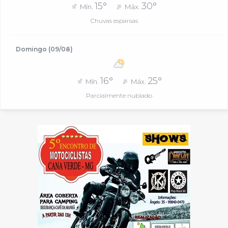
15°
30°
Mín.
Máx.
Chuvas esparsas
Domingo (09/08)
16°
25°
Mín.
Máx.
Parcialmente nublado