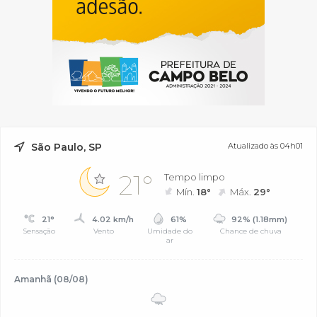
São Paulo, SP
Atualizado às 04h01
21°
Tempo limpo
Mín.
18°
Máx.
29°
21°
4.02 km/h
61%
92% (1.18mm)
Sensação
Vento
Umidade do
Chance de chuva
ar
Amanhã (08/08)