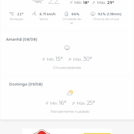
Mín.
18°
Máx.
29°
22°
6.71 km/h
66%
92% (1.18mm)
Sensação
Vento
Umidade do
Chance de chuva
ar
Amanhã (08/08)
15°
30°
Mín.
Máx.
Chuvas esparsas
Domingo (09/08)
16°
25°
Mín.
Máx.
Parcialmente nublado