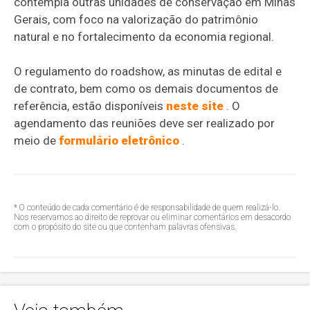
contempla outras unidades de conservação em Minas
Gerais, com foco na valorização do patrimônio
natural e no fortalecimento da economia regional.
O regulamento do roadshow, as minutas de edital e
de contrato, bem como os demais documentos de
referência, estão disponíveis
neste site
. O
agendamento das reuniões deve ser realizado por
meio de
formulário eletrônico
.
* O conteúdo de cada comentário é de responsabilidade de quem realizá-lo.
Nos reservamos ao direito de reprovar ou eliminar comentários em desacordo
com o propósito do site ou que contenham palavras ofensivas.