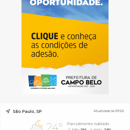
São Paulo, SP
Atualizado às 01h02
24°
Parcialmente nublado
Mín.
19°
Máx.
28°