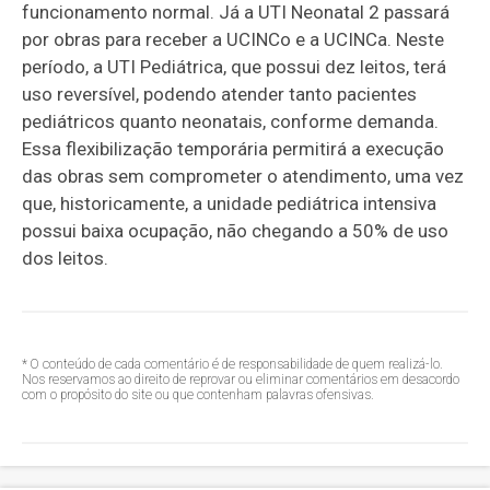
funcionamento normal. Já a UTI Neonatal 2 passará
por obras para receber a UCINCo e a UCINCa. Neste
período, a UTI Pediátrica, que possui dez leitos, terá
uso reversível, podendo atender tanto pacientes
pediátricos quanto neonatais, conforme demanda.
Essa flexibilização temporária permitirá a execução
das obras sem comprometer o atendimento, uma vez
que, historicamente, a unidade pediátrica intensiva
possui baixa ocupação, não chegando a 50% de uso
dos leitos.
* O conteúdo de cada comentário é de responsabilidade de quem realizá-lo.
Nos reservamos ao direito de reprovar ou eliminar comentários em desacordo
com o propósito do site ou que contenham palavras ofensivas.