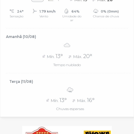
24°
1.79 km/h
64%
0% (0mm)
Sensação
Vento
Umidade do
Chance de chuva
ar
Amanhã (10/08)
13°
20°
Mín.
Máx.
Tempo nublado
Terça (11/08)
13°
16°
Mín.
Máx.
Chuvas esparsas