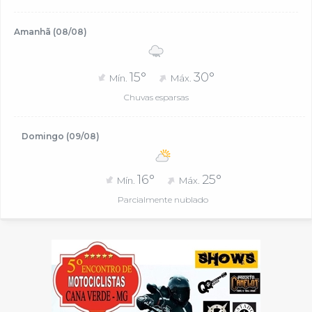
Amanhã (08/08)
15°
30°
Mín.
Máx.
Chuvas esparsas
Domingo (09/08)
16°
25°
Mín.
Máx.
Parcialmente nublado