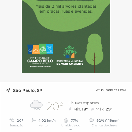
São Paulo, SP
Atualizado às 19h01
20°
Chuvas esparsas
Mín.
18°
Máx.
29°
20°
4.02 km/h
77%
92% (1.18mm)
Sensação
Vento
Umidade do
Chance de chuva
ar