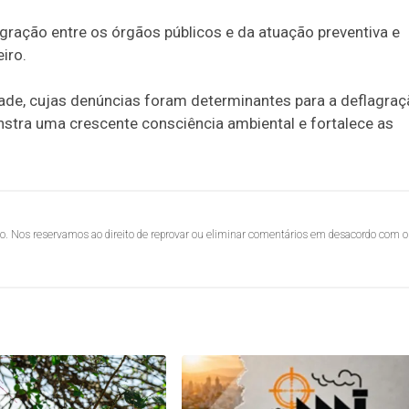
gração entre os órgãos públicos e da atuação preventiva e
iro.
dade, cujas denúncias foram determinantes para a deflagra
tra uma crescente consciência ambiental e fortalece as
lo. Nos reservamos ao direito de reprovar ou eliminar comentários em desacordo com o