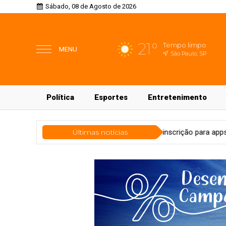
Sábado, 08 de Agosto de 2026
21°
Tempo limpo
MENU
São Paulo, SP
Política
Esportes
Entretenimento
mio 55content abre pré-inscrição para apps regionais
Últimas notícias
Tecnol