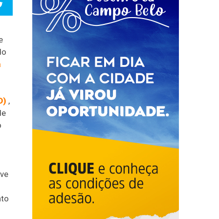
e
do
a
D)
,
de
o
eve
nto