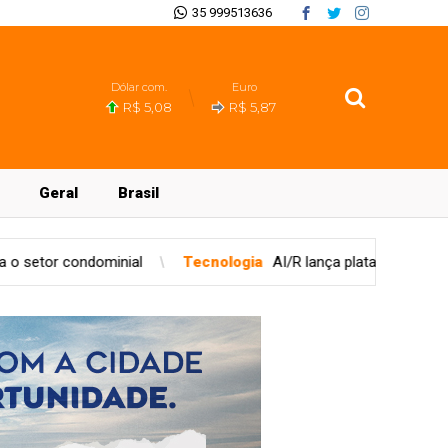
35 999513636
Dólar com.
Euro
R$ 5,08
R$ 5,87
Geral
Brasil
Tecnologia
AI/R lança plataforma unificada para governança d