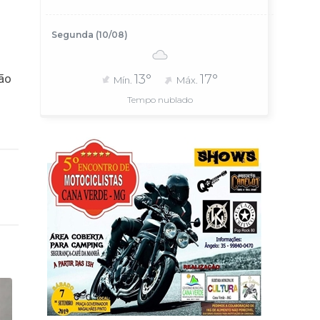
Segunda (10/08)
ção
13°
17°
Mín.
Máx.
Tempo nublado