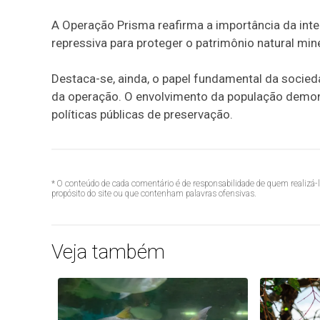
A Operação Prisma reafirma a importância da inte
repressiva para proteger o patrimônio natural mine
Destaca-se, ainda, o papel fundamental da socie
da operação. O envolvimento da população demons
políticas públicas de preservação.
* O conteúdo de cada comentário é de responsabilidade de quem realizá-
propósito do site ou que contenham palavras ofensivas.
Veja também