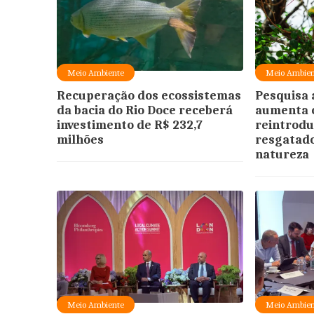
Meio Ambiente
Meio Ambien
Recuperação dos ecossistemas
Pesquisa 
da bacia do Rio Doce receberá
aumenta 
investimento de R$ 232,7
reintrodu
milhões
resgatado
natureza
Meio Ambiente
Meio Ambien