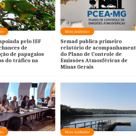
te
Meio Ambiente
apoiada pelo IEF
Semad publica primeiro
chances de
relatório de acompanhamen
ção de papagaios
do Plano de Controle de
s do tráfico na
Emissões Atmosféricas de
Minas Gerais
te
Meio Ambiente