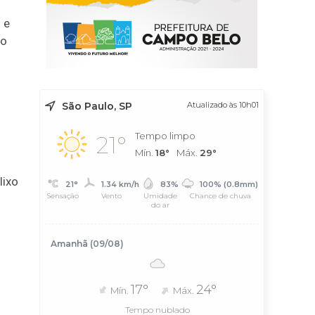
 e
 o
São Paulo, SP
Atualizado às 10h01
Tempo limpo
21°
Mín.
18°
Máx.
29°
lixo
21°
1.34 km/h
83%
100% (0.8mm)
Sensação
Vento
Umidade
Chance de chuva
do ar
Amanhã (09/08)
17°
24°
Mín.
Máx.
Tempo nublado