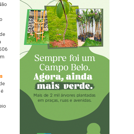
Não
ão
 de
a
 506
om
is
 de
 é
eio