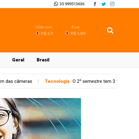
35 999513636
Dólar com.
Euro
R$ 5,11
R$ 5,89
Geral
Brasil
ecnologia
O 2° semestre tem 3 feriados que afetam agenda dos d