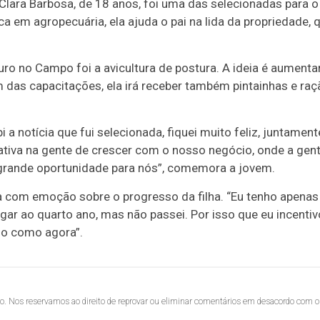
 Clara Barbosa, de 18 anos, foi uma das selecionadas para o
em agropecuária, ela ajuda o pai na lida da propriedade, 
uro no Campo foi a avicultura de postura. A ideia é aumenta
m das capacitações, ela irá receber também pintainhas e raç
a notícia que fui selecionada, fiquei muito feliz, juntament
ativa na gente de crescer com o nosso negócio, onde a gen
grande oportunidade para nós”, comemora a jovem.
ala com emoção sobre o progresso da filha. “Eu tenho apenas
egar ao quarto ano, mas não passei. Por isso que eu incentiv
io como agora”.
lo. Nos reservamos ao direito de reprovar ou eliminar comentários em desacordo com o