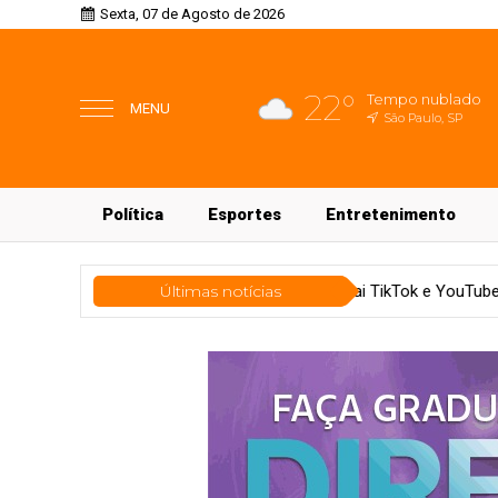
Sexta, 07 de Agosto de 2026
22°
Tempo nublado
MENU
São Paulo, SP
Política
Esportes
Entretenimento
r commerce cresce e atrai TikTok e YouTube Shop
Últimas notícias
Tecnologi