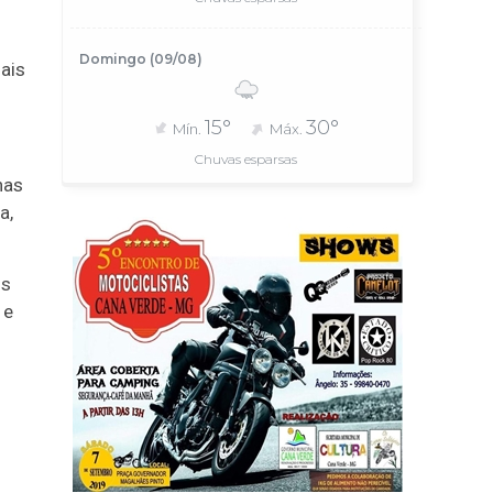
Domingo (09/08)
ais
15°
30°
Mín.
Máx.
Chuvas esparsas
has
a,
os
 e