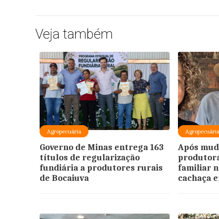
Veja também
Agropecuária
Agropecuári
Governo de Minas entrega 163
Após muda
títulos de regularização
produtor
fundiária a produtores rurais
familiar 
de Bocaiuva
cachaça 