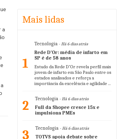
que
Mais lidas
r a
ão
Tecnologia
- Há 6 dias atrás
Rede D’Or: média de infarto em
e
SP é de 58 anos
1
te
Estudo da Rede D’Or revela perfil mais
jovem de infarto em São Paulo entre os
estados analisados e reforça a
importância da excelência e agilidade ...
 a
o
Tecnologia
- Há 6 dias atrás
2
Full da Shopee cresce 15x e
impulsiona PMEs
Tecnologia
- Há 6 dias atrás
3
TOTVS apoia debate sobre