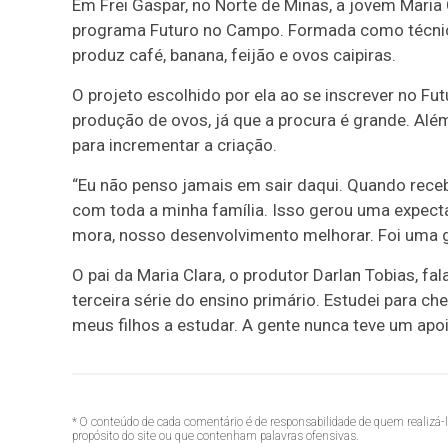
Em Frei Gaspar, no Norte de Minas, a jovem Maria
programa Futuro no Campo. Formada como técnica 
produz café, banana, feijão e ovos caipiras.
O projeto escolhido por ela ao se inscrever no Fut
produção de ovos, já que a procura é grande. Alé
para incrementar a criação.
“Eu não penso jamais em sair daqui. Quando recebi 
com toda a minha família. Isso gerou uma expect
mora, nosso desenvolvimento melhorar. Foi uma 
O pai da Maria Clara, o produtor Darlan Tobias, f
terceira série do ensino primário. Estudei para ch
meus filhos a estudar. A gente nunca teve um apo
* O conteúdo de cada comentário é de responsabilidade de quem realizá-
propósito do site ou que contenham palavras ofensivas.