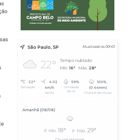
às
ução
rsas
São Paulo, SP
Atualizado às 00h01
s
Tempo nublado
22°
s
Mín.
16°
Máx.
28°
22°
4.02
59%
100%
Sensação
Umidade
km/h
(0.44mm)
do ar
Vento
Chance de chuva
a
Amanhã (08/08)
te
18°
29°
Mín.
Máx.
Chuvas esparsas