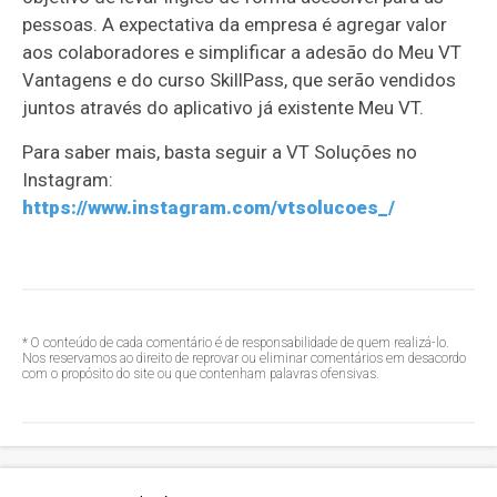
pessoas. A expectativa da empresa é agregar valor
aos colaboradores e simplificar a adesão do Meu VT
Vantagens e do curso SkillPass, que serão vendidos
juntos através do aplicativo já existente Meu VT.
Para saber mais, basta seguir a VT Soluções no
Instagram:
https://www.instagram.com/vtsolucoes_/
* O conteúdo de cada comentário é de responsabilidade de quem realizá-lo.
Nos reservamos ao direito de reprovar ou eliminar comentários em desacordo
com o propósito do site ou que contenham palavras ofensivas.