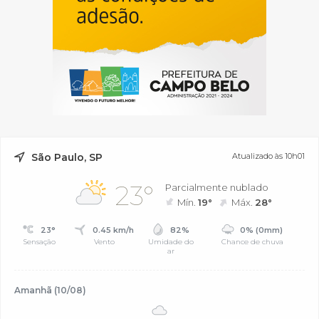
São Paulo, SP
Atualizado às 10h01
23°
Parcialmente nublado
Mín.
19°
Máx.
28°
23°
0.45 km/h
82%
0% (0mm)
Sensação
Vento
Umidade do
Chance de chuva
ar
Amanhã (10/08)