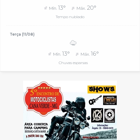
13°
20°
Mín.
Máx.
Tempo nublado
Terça (11/08)
13°
16°
Mín.
Máx.
Chuvas esparsas