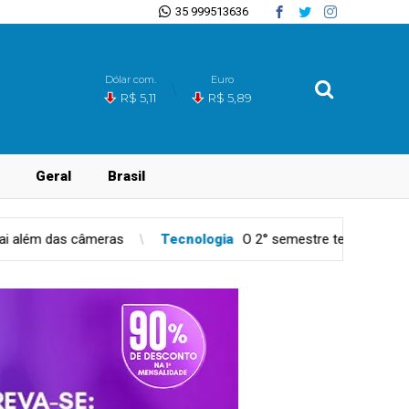
35 999513636
Dólar com.
Euro
R$ 5,11
R$ 5,89
Geral
Brasil
Tecnologia
O 2° semestre tem 3 feriados que afetam agenda