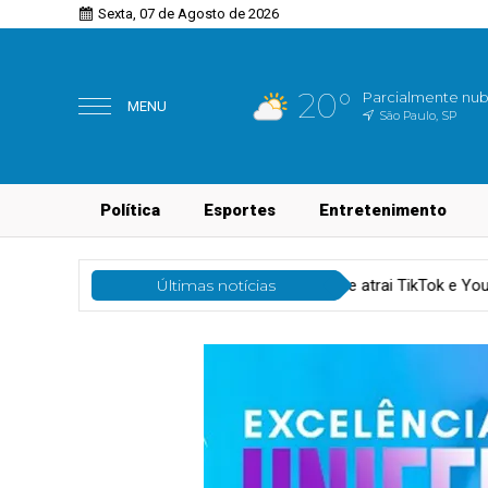
Sexta, 07 de Agosto de 2026
20°
Parcialmente nu
MENU
São Paulo, SP
Política
Esportes
Entretenimento
Creator commerce cresce e atrai TikTok e YouTube Shop
Últimas notícias
Tecn