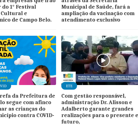
ra empresas que irão
através da Secretaria
 do 1° Festival
Municipal de Saúde, fará a
 Cultural e
ampliação da vacinação com
ico de Campo Belo.
atendimento exclusivo
OVID
ETE
arefa da Prefeitura de
Com gestão responsável,
o segue com afinco
administração Dr. Alisson e
nar as crianças do
Adalberto garante grandes
icípio contra COVID-
realizações para o presente e
futuro,