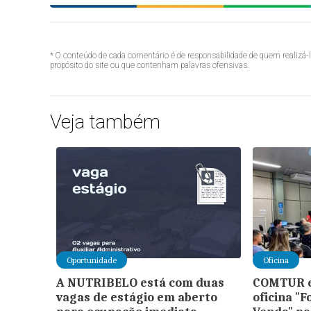
* O conteúdo de cada comentário é de responsabilidade de quem realizá-
propósito do site ou que contenham palavras ofensivas.
Veja também
Oportunidade
Oficina
A NUTRIBELO está com duas
COMTUR e
vagas de estágio em aberto
oficina "