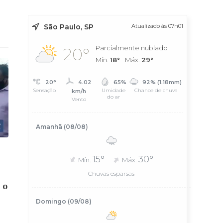
São Paulo, SP
Atualizado às 07h01
Parcialmente nublado
20°
Mín.
18°
Máx.
29°
20°
4.02
65%
92% (1.18mm)
Sensação
Umidade
Chance de chuva
km/h
do ar
Vento
Amanhã (08/08)
15°
30°
Mín.
Máx.
Chuvas esparsas
 o
Domingo (09/08)