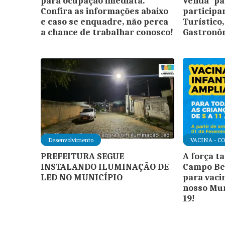
para ocupação imediata.
Venda" pa
Confira as informações abaixo
participar
e caso se enquadre, não perca
Turístico,
a chance de trabalhar conosco!
Gastronôm
Desenvolvimento
VACINA - C
PREFEITURA SEGUE
A força t
INSTALANDO ILUMINAÇÃO DE
Campo Bel
LED NO MUNICÍPIO
para vaci
nosso Mun
19!