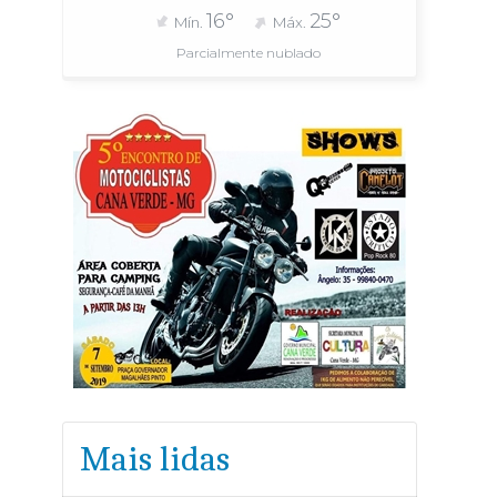
16°
25°
Mín.
Máx.
Parcialmente nublado
Mais lidas