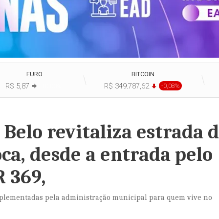
EURO
BITCOIN
R$ 5,87
R$ 349.787,62
+0,00%
-0,08%
Belo revitaliza estrada 
a, desde a entrada pelo
R 369,
plementadas pela administração municipal para quem vive no