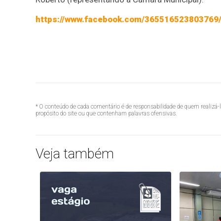
https://www.facebook.com/365516523803769
* O conteúdo de cada comentário é de responsabilidade de quem realizá-
propósito do site ou que contenham palavras ofensivas.
Veja também