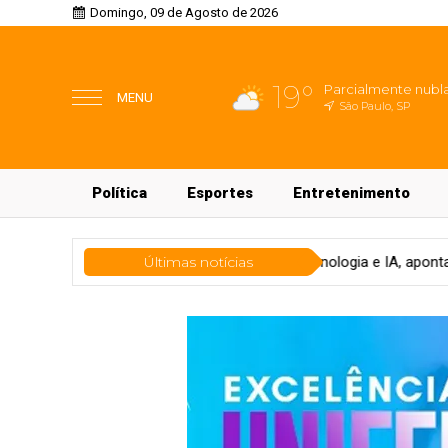
Domingo, 09 de Agosto de 2026
19°
Parcialmente nubl
MENU
São Paulo, SP
Política
Esportes
Entretenimento
ogia
CFOs priorizam tecnologia e IA, aponta Grant Thornton
Últimas notícias