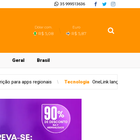
35 999513636
Dólar com.
Euro
R$ 5,08
R$ 5,87
Geral
Brasil
is
Tecnologia
OneLink lança primeira rede social para o set