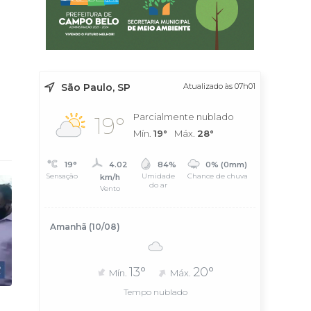
São Paulo, SP
Atualizado às 07h01
Parcialmente nublado
19°
Mín.
19°
Máx.
28°
19°
4.02
84%
0% (0mm)
Sensação
Umidade
Chance de chuva
km/h
do ar
Vento
Amanhã (10/08)
13°
20°
Mín.
Máx.
Tempo nublado