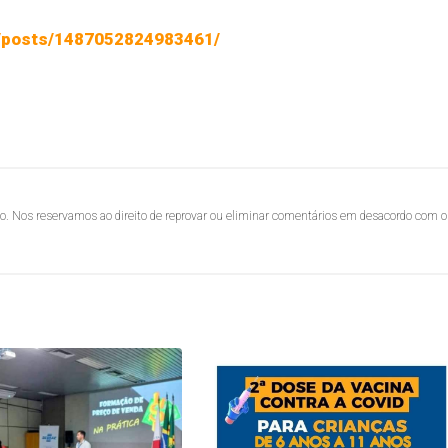
/posts/1487052824983461/
lo. Nos reservamos ao direito de reprovar ou eliminar comentários em desacordo com o