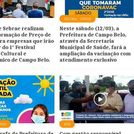
VACINA - COVID
 Sebrae realizam
Neste sábado (12/03), a
Formação de Preço de
Prefeitura de Campo Belo,
ra empresas que irão
através da Secretaria
 do 1° Festival
Municipal de Saúde, fará a
 Cultural e
ampliação da vacinação com
ico de Campo Belo.
atendimento exclusivo
OVID
ETE
arefa da Prefeitura de
Com gestão responsável,