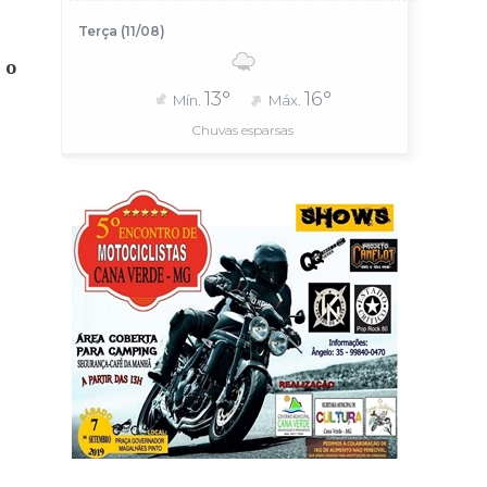
Terça (11/08)
 o
13°
16°
Mín.
Máx.
Chuvas esparsas