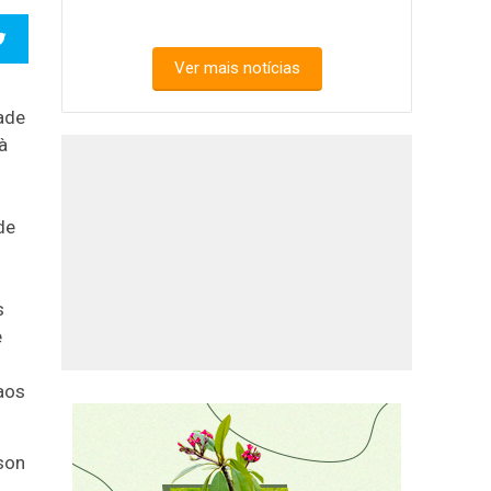
Ver mais notícias
ade
à
de
s
e
aos
son