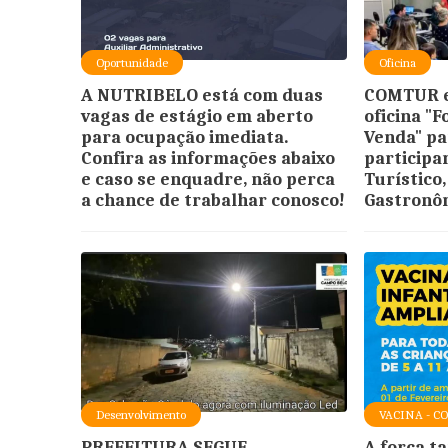
Oportunidade
Oficina
A NUTRIBELO está com duas
COMTUR e
vagas de estágio em aberto
oficina "
para ocupação imediata.
Venda" pa
Confira as informações abaixo
participar
e caso se enquadre, não perca
Turístico,
a chance de trabalhar conosco!
Gastronôm
Desenvolvimento
VACINA - C
PREFEITURA SEGUE
A força t