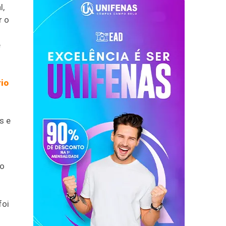
l,
r o
e
rio
s e
ão
foi