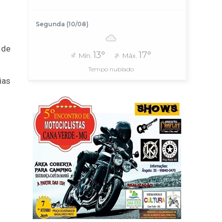
Segunda (10/08)
 de
13°
17°
Mín.
Máx.
Tempo nublado
ias