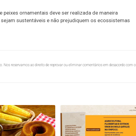
 de peixes ornamentais deve ser realizada de maneira
s sejam sustentáveis e não prejudiquem os ecossistemas
lo. Nos reservamos ao direito de reprovar ou eliminar comentários em desacordo com o