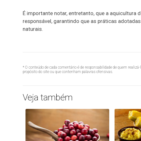
É importante notar, entretanto, que a aquicultura
responsável, garantindo que as práticas adotada
naturais.
* O conteúdo de cada comentário é de responsabilidade de quem realizá-
propósito do site ou que contenham palavras ofensivas.
Veja também