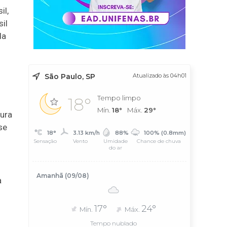
il,
il
da
São Paulo, SP
Atualizado às 04h01
Tempo limpo
18°
Mín.
18°
Máx.
29°
tura
se
18°
3.13 km/h
88%
100% (0.8mm)
Sensação
Vento
Umidade
Chance de chuva
do ar
Amanhã (09/08)
a
17°
24°
Mín.
Máx.
Tempo nublado