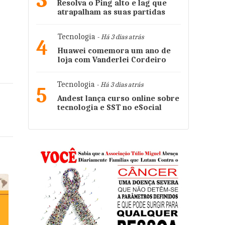
3
Resolva o Ping alto e lag que
atrapalham as suas partidas
Tecnologia
- Há 3 dias atrás
4
Huawei comemora um ano de
loja com Vanderlei Cordeiro
Tecnologia
- Há 3 dias atrás
5
Andest lança curso online sobre
tecnologia e SST no eSocial