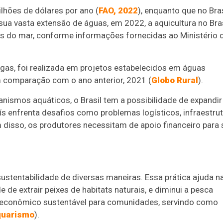
hões de dólares por ano (
FAO, 2022
), enquanto que no Bras
sua vasta extensão de águas, em 2022, a aquicultura no Bras
os do mar, conforme informações fornecidas ao Ministério 
gas, foi realizada em projetos estabelecidos em águas
 comparação com o ano anterior, 2021 (
Globo Rural
).
ismos aquáticos, o Brasil tem a possibilidade de expandir
ís enfrenta desafios como problemas logísticos, infraestru
m disso, os produtores necessitam de apoio financeiro para 
sustentabilidade de diversas maneiras. Essa prática ajuda n
de extrair peixes de habitats naturais, e diminui a pesca
o econômico sustentável para comunidades, servindo como
quarismo
).