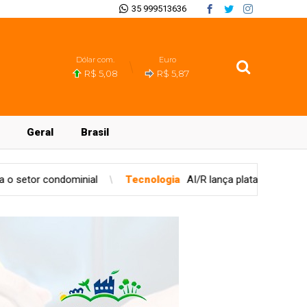
35 999513636
Dólar com.
Euro
R$ 5,08
R$ 5,87
Geral
Brasil
Tecnologia
AI/R lança plataforma unificada para governança d