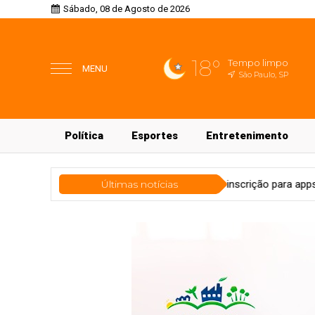
Sábado, 08 de Agosto de 2026
18°
Tempo limpo
MENU
São Paulo, SP
Política
Esportes
Entretenimento
êmio 55content abre pré-inscrição para apps regionais
Últimas notícias
Tecnol