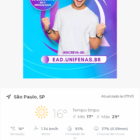
São Paulo, SP
Atualizado às 07h01
16°
Tempo limpo
Mín.
17°
Máx.
29°
16°
1.34 km/h
93%
37% (0.59mm)
Sensação
Vento
Umidade do
Chance de chuva
ar