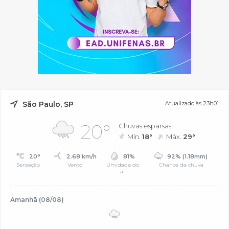
São Paulo, SP
Atualizado às 23h01
20°
Chuvas esparsas
Mín.
18°
Máx.
29°
20°
2.68 km/h
81%
92% (1.18mm)
Sensação
Vento
Umidade do
Chance de chuva
ar
Amanhã (08/08)