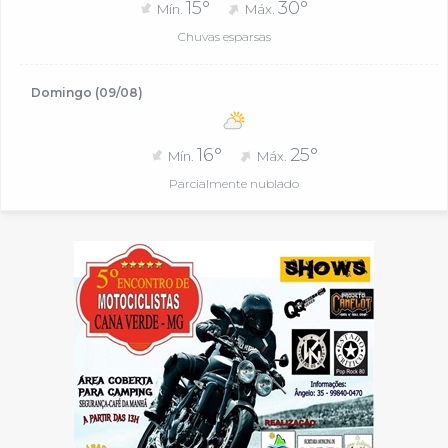
15°
30°
Mín.
Máx.
Chuvas esparsas
Domingo (09/08)
16°
25°
Mín.
Máx.
Parcialmente nublado