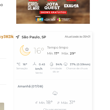
no
zcy3KDk9Czmij0Nqx.pdf
São Paulo, SP
Atualizado às 05h01
Tempo limpo
16°
Mín.
17°
Máx.
29°
16°
0.45
94%
37% (0.59mm)
Sensação
Umidade
Chance de chuva
km/h
do ar
Vento
Amanhã (07/08)
18°
31°
Mín.
Máx.
Chuvas esparsas