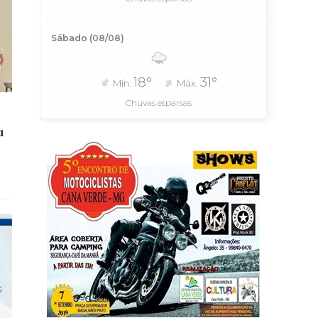
Sábado (08/08)
18°
31°
Mín.
Máx.
Chuvas esparsas
u