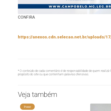
CONFIRA
https://anexos.cdn.selecao.net.br/upload
* O conteúdo de cada comentário é de responsabilidade de quem realizá-
propósito do site ou que contenham palavras ofensivas.
Veja também
Posse