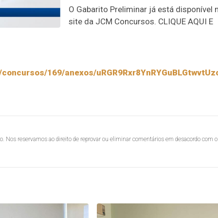
O Gabarito Preliminar já está disponível 
site da JCM Concursos. CLIQUE AQUI E
s/17/concursos/169/anexos/uRGR9Rxr8YnRYGuBLGtwvtU
lo. Nos reservamos ao direito de reprovar ou eliminar comentários em desacordo com o