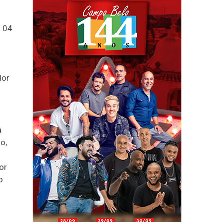
a 04
dor
a
o,
or
o