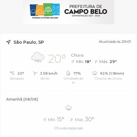
São Paulo, SP
Atualizado às 20h01
20°
Chuva
Mín.
18°
Máx.
29°
20°
3.58 km/h
77%
92% (1.18mm)
Sensação
Vento
Umidade do
Chance de chuva
ar
Amanhã (08/08)
15°
30°
Mín.
Máx.
Chuvas esparsas