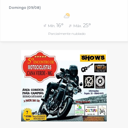
Domingo (09/08)
16°
25°
Mín.
Máx.
Parcialmente nublado