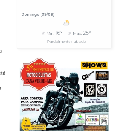
Domingo (09/08)
16°
25°
Mín.
Máx.
Parcialmente nublado
a
stá
o
s