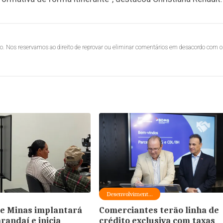
lo. Nos reservamos ao direito de reprovar ou eliminar comentários em desacordo com o
Desenvolviment...
e Minas implantará
Comerciantes terão linha de
randaí e inicia
crédito exclusiva com taxas