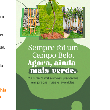
ira
as
ua,
da
hia
a