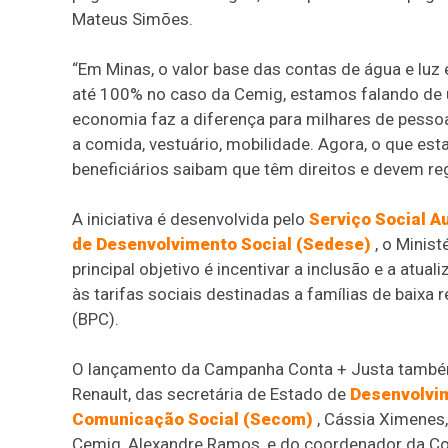
Mateus Simões.
“Em Minas, o valor base das contas de água e lu
até 100% no caso da Cemig, estamos falando de 
economia faz a diferença para milhares de pessoa
a comida, vestuário, mobilidade. Agora, o que es
beneficiários saibam que têm direitos e devem reg
A iniciativa é desenvolvida pelo
Serviço Social 
de Desenvolvimento Social (Sedese)
, o Minis
principal objetivo é incentivar a inclusão e a atu
às tarifas sociais destinadas a famílias de baixa
(BPC).
O lançamento da Campanha Conta + Justa também t
Renault, das secretária de Estado de
Desenvolvi
Comunicação Social (Secom)
, Cássia Ximenes,
Cemig, Alexandre Ramos, e do coordenador da Co