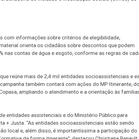
s com informações sobre critérios de elegibilidade,
O material orienta os cidadãos sobre descontos que podem
5% nas contas de água e esgoto, conforme as regras de cad
 que reúne mais de 2,4 mil entidades socioassistenciais e e
A campanha também contará com ações do MP Itinerante, d
opasa, ampliando o atendimento e a orientação às família
de entidades assistenciais e do Ministério Público para
ta + Justa. “As entidades socioassistenciais estão sendo
o local e, além disso, é importantíssima a participação do
formativa de forma itinerante”, destacou Christiana Renault.