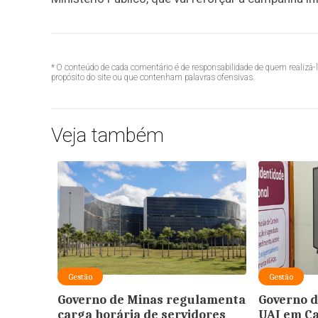
* O conteúdo de cada comentário é de responsabilidade de quem realizá-
propósito do site ou que contenham palavras ofensivas.
Veja também
Gestão
Gestão
Governo de Minas regulamenta
Governo d
carga horária de servidores
UAI em Ca