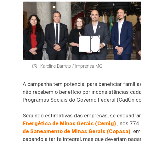
Karoline Barreto / Imprensa MG
A campanha tem potencial para beneficiar família
não recebem o benefício por inconsistências cada
Programas Sociais do Governo Federal (CadÚnico
Segundo estimativas das empresas, se enquadram 
Energética de Minas Gerais (Cemig)
, nos 774 
de Saneamento de Minas Gerais (Copasa)
em 
pagando a tarifa integral, mas que deveriam pagar