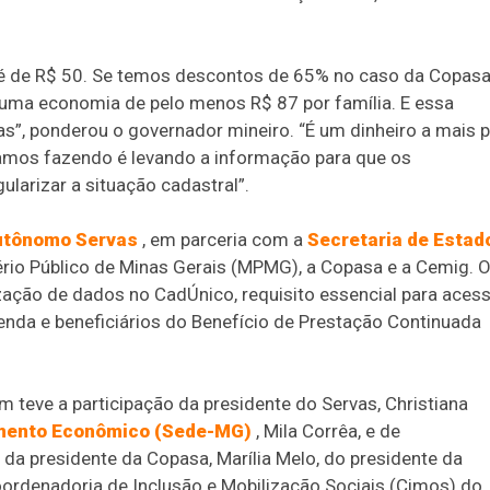
z é de R$ 50. Se temos descontos de 65% no caso da Copasa
uma economia de pelo menos R$ 87 por família. E essa
s”, ponderou o governador mineiro. “É um dinheiro a mais 
tamos fazendo é levando a informação para que os
ularizar a situação cadastral”.
Autônomo Servas
, em parceria com a
Secretaria de Estad
tério Público de Minas Gerais (MPMG), a Copasa e a Cemig. 
alização de dados no CadÚnico, requisito essencial para aces
 renda e beneficiários do Benefício de Prestação Continuada
eve a participação da presidente do Servas, Christiana
mento Econômico (Sede-MG)
, Mila Corrêa, e de
 da presidente da Copasa, Marília Melo, do presidente da
ordenadoria de Inclusão e Mobilização Sociais (Cimos) do