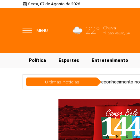
Sexta, 07 de Agosto de 2026
22°
Chuva
MENU
São Paulo, SP
Política
Esportes
Entretenimento
ia
Life Genomics recebe reconhecimento no Web Summit Rio 2025
Últimas notícias