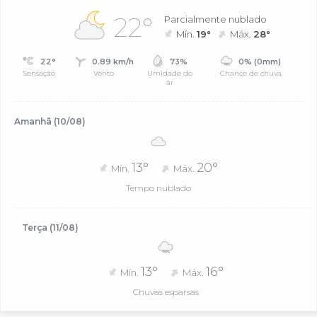
22°
Parcialmente nublado
Mín.
19°
Máx.
28°
22°
0.89 km/h
73%
0% (0mm)
Sensação
Vento
Umidade do
Chance de chuva
ar
Amanhã (10/08)
13°
20°
Mín.
Máx.
Tempo nublado
Terça (11/08)
13°
16°
Mín.
Máx.
Chuvas esparsas