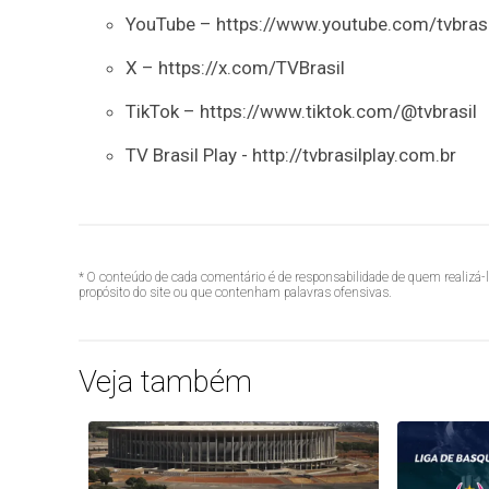
YouTube – https://www.youtube.com/tvbrasi
X – https://x.com/TVBrasil
TikTok – https://www.tiktok.com/@tvbrasil
TV Brasil Play - http://tvbrasilplay.com.br
* O conteúdo de cada comentário é de responsabilidade de quem realizá-
propósito do site ou que contenham palavras ofensivas.
Veja também