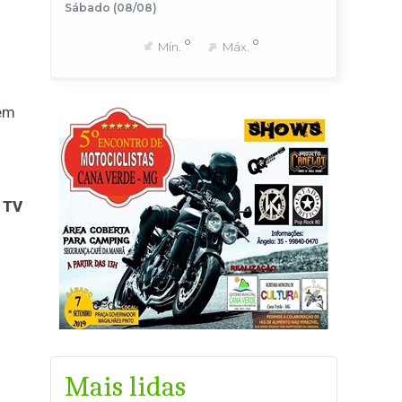
Sábado (08/08)
°
°
Mín.
Máx.
ém
a
TV
Mais lidas