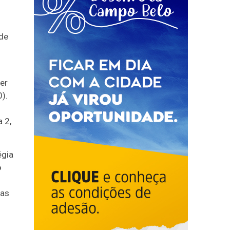
 de
cer
0).
a 2,
égia
o
das