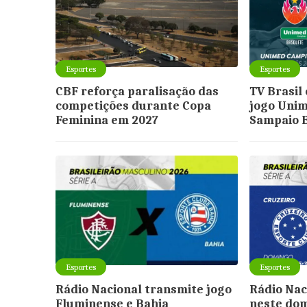
Esportes
Esportes
CBF reforça paralisação das
TV Brasil 
competições durante Copa
jogo Uni
Feminina em 2027
Sampaio 
Esportes
Esportes
Rádio Nacional transmite jogo
Rádio Nac
Fluminense e Bahia
neste dom