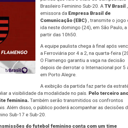
Brasileiro Feminino Sub-20. A
TV Brasil
,
emissora da
Empresa Brasil de
Comunicação (EBC)
, transmite o jogo
ida neste domingo (24), em São Paulo, a
partir das 10h50.
A equipe paulista chega à final após ven
a Ferroviária por 4 a 2, na quarta-feira (2
O Flamengo garantiu a vaga na decisão
depois de derrotar o Internacional por 5 
em Porto Alegre.
A exibição da partida faz parte da estrat
pliar a visibilidade da modalidade no país.
Pelo terceiro an
ite feminina.
Também serão transmitidos os confrontos
nais. Além disso, o público poderá acompanhar as decisões 
inino Sub-17 e Sub-20.
ansmissões do futebol feminino conta com um time