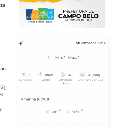
tta
Atualizado às 21h00
°
Mín.
°
Máx.
°
são
°
km/h
%
% (mm)
Sensação
Vento
Umidade
Chance de chuva
do ar
G),
al
Amanhã (07/08)
e
°
°
Mín.
Máx.