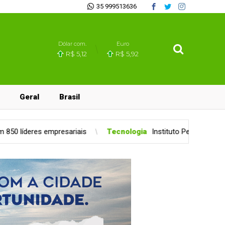
35 999513636
Dólar com.
Euro
R$ 5,12
R$ 5,92
Geral
Brasil
iais
Tecnologia
Instituto Percorre abre vagas gratuitas em 