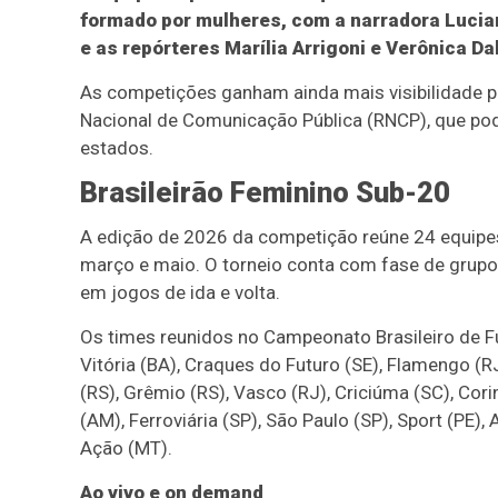
formado por mulheres, com a narradora Lucia
e as repórteres Marília Arrigoni e Verônica Da
As competições ganham ainda mais visibilidade 
Nacional de Comunicação Pública (RNCP), que po
estados.
Brasileirão Feminino Sub-20
A edição de 2026 da competição reúne 24 equipes
março e maio. O torneio conta com fase de grupos 
em jogos de ida e volta.
Os times reunidos no Campeonato Brasileiro de F
Vitória (BA), Craques do Futuro (SE), Flamengo (RJ
(RS), Grêmio (RS), Vasco (RJ), Criciúma (SC), Cori
(AM), Ferroviária (SP), São Paulo (SP), Sport (PE),
Ação (MT).
Ao vivo e on demand