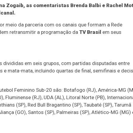
na Zogaib, as comentaristas Brenda Balbi e Rachel Mo
lcanal.
por meio da parceria com os canais que formam a Rede
dem retransmitir a programação da
TV Brasil
em seus
 divididas em seis grupos, com partidas disputadas entre
e mata-mata, incluindo quartas de final, semifinais e deci
utebol Feminino Sub-20 são: Botafogo (RJ), América-MG (M
), Fluminense (RJ), UDA (AL), Litoral Norte (PB), Internacion
nthians (SP), Red Bull Bragantino (SP), Taubaté (SP), Tarumã
 Aliança (GO), Santos (SP), Palmeiras (SP), Atlético-MG (MG) 