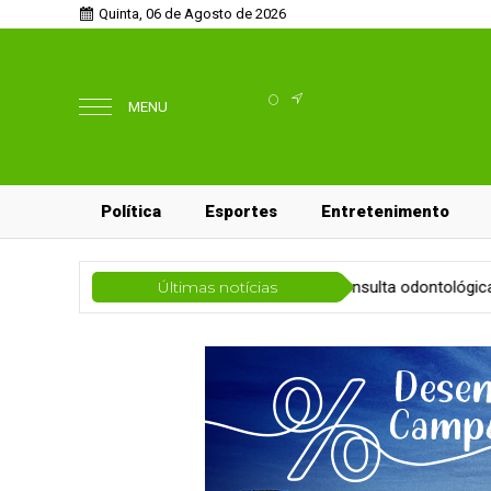
Quinta, 06 de Agosto de 2026
°
MENU
Política
Esportes
Entretenimento
o
Volta às aulas põe a consulta odontológica infantil em pauta
Últimas notícias