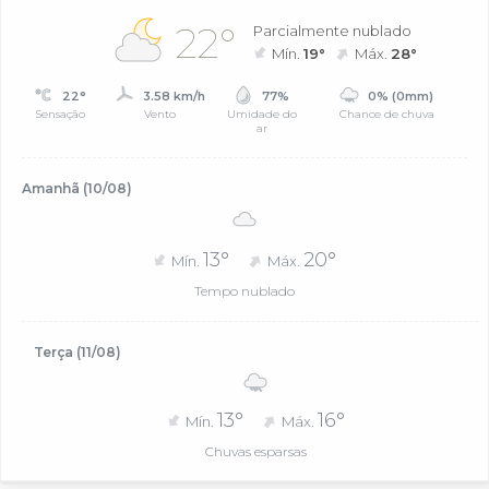
22°
Parcialmente nublado
Mín.
19°
Máx.
28°
22°
3.58 km/h
77%
0% (0mm)
Sensação
Vento
Umidade do
Chance de chuva
ar
Amanhã (10/08)
13°
20°
Mín.
Máx.
Tempo nublado
Terça (11/08)
13°
16°
Mín.
Máx.
Chuvas esparsas