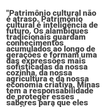
"Patrimônio cultural não
é atraso. Patrimônio
cultural é inteligência de
futuro. Os alambiques
tradicionais guardam
conhecimentos
acumulados ao longo de
gerações e formam uma
das expressões mais
sofisticadas da nossa
cozinha, da nossa
agricultura e da nossa
economia criativa. Minas
tem a responsabilidade
de proteger esses
saberes para que eles