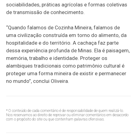
sociabilidades, práticas agrícolas e formas coletivas
de transmissão de conhecimento.
“Quando falamos de Cozinha Mineira, falamos de
uma civilização construída em torno do alimento, da
hospitalidade e do território. A cachaça faz parte
dessa experiência profunda de Minas. Ela é paisagem,
memória, trabalho e identidade. Proteger os
alambiques tradicionais como patrimônio cultural é
proteger uma forma mineira de existir e permanecer
no mundo”, conclui Oliveira.
* O conteúdo de cada comentário é de responsabilidade de quem realizá-lo.
Nos reservamos ao direito de reprovar ou eliminar comentários em desacordo
com o propósito do site ou que contenham palavras ofensivas.