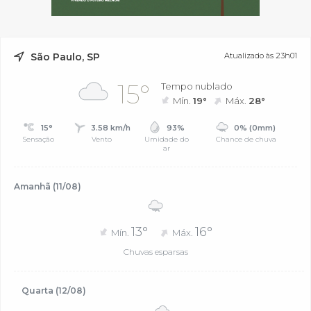
São Paulo, SP
Atualizado às 23h01
15°
Tempo nublado
Mín.
19°
Máx.
28°
15°
3.58 km/h
93%
0% (0mm)
Sensação
Vento
Umidade do
Chance de chuva
ar
Amanhã (11/08)
13°
16°
Mín.
Máx.
Chuvas esparsas
Quarta (12/08)