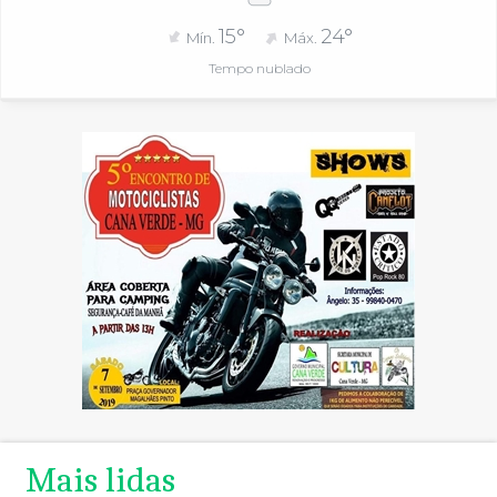
15°
24°
Mín.
Máx.
Tempo nublado
Mais lidas